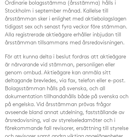
Ordinarie bolagsstämma (årsstämma) hålls i
Stockholm i september månad. Kallelse till
årsstämman sker i enlighet med aktiebolagslagen
tidigast sex och senast fyra veckor före stämman.
Alla registrerade aktieägare erhåller inbjudan till
årsstämman tillsammans med årsredovisningen.
För att kunna delta i beslut fordras att aktieägare
är närvarande vid stämman, personligen eller
genom ombud. Aktieägare kan anmäla sitt
deltagande brevledes, via fax, telefon eller e-post.
Bolagsstämman hålls på svenska, och all
dokumentation tillhandahålls både på svenska och
på engelska. Vid årsstämman prövas frågor
avseende bland annat utdelning, fastställande av
årsredovisning, val av styrelseledamöter och i
förekommande fall revisorer, ersättning till styrelse
och revisorer samt andra viktiga angelägenheter