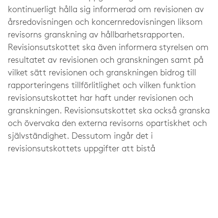
kontinuerligt hålla sig informerad om revisionen av
årsredovisningen och koncernredovisningen liksom
revisorns granskning av hållbarhetsrapporten.
Revisionsutskottet ska även informera styrelsen om
resultatet av revisionen och granskningen samt på
vilket sätt revisionen och granskningen bidrog till
rapporteringens tillförlitlighet och vilken funktion
revisionsutskottet har haft under revisionen och
granskningen. Revisionsutskottet ska också granska
och övervaka den externa revisorns opartiskhet och
självständighet. Dessutom ingår det i
revisionsutskottets uppgifter att bistå
valberedningen med att bereda förslaget till
årsstämman angående val av extern revisor.
Revisionsutskottet arbetar i enlighet med
instruktioner för revisionsutskottet som antagits av