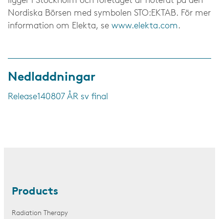
ligger i Stockholm och företaget är noterat på den
Nordiska Börsen med symbolen STO:EKTAB. För mer
information om Elekta, se
www.elekta.com
.
Nedladdningar
Release
140807 ÅR sv final
Products
Radiation Therapy