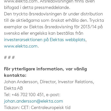
www.elekta.com. Årsredovisningen finns även
bifogad i detta press­meddelande.
Den tryckta årsredovisningen är under distribution
till de aktieägarna som önskat erhålla den. Tryckta
exemplar av Elektas årsredovisning för 2013/14 på
svenska eller engelska kan beställas från
investerarsektionen på Elektas webbplats
,
www.elekta.com
.
# # #
För ytterligare information, var vänlig
kontakta:
Johan Andersson, Director, Investor Relations,
Elekta AB
Tel: +46 702 100 451, e-post:
johan.andersson@elekta.com
Tidszon: CET: Centraleuropeisk tid