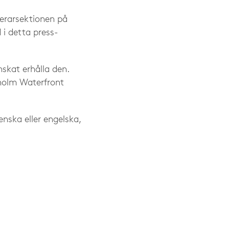
terarsektionen på
i detta press­
nskat erhålla den.
holm Waterfront
enska eller engelska,