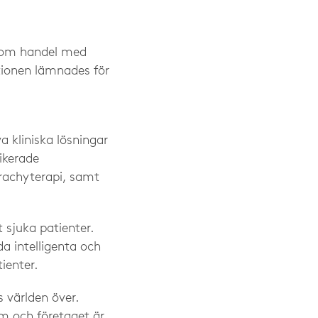
n om handel med
tionen lämnades för
a kliniska lösningar
ikerade
brachyterapi, samt
t sjuka patienter.
a intelligenta och
ienter.
 världen över.
lm och företaget är