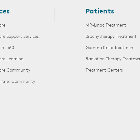
ces
Patients
are
MR-Linac Treatment
are Support Services
Brachytherapy Treatment
are 360
Gamma Knife Treatment
are Learning
Radiation Therapy Treatme
Care Community
Treatment Centers
Partner Community