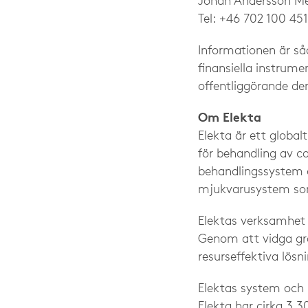
Johan Andersson Mel
Tel: +46 702 100 451
Informationen är så
finansiella instrum
offentliggörande d
Om Elekta
Elekta är ett global
för behandling av ca
behandlingssystem o
mjukvarusystem som 
Elektas verksamhet s
Genom att vidga grä
resurseffektiva lös
Elektas system och 
Elekta har cirka 3 