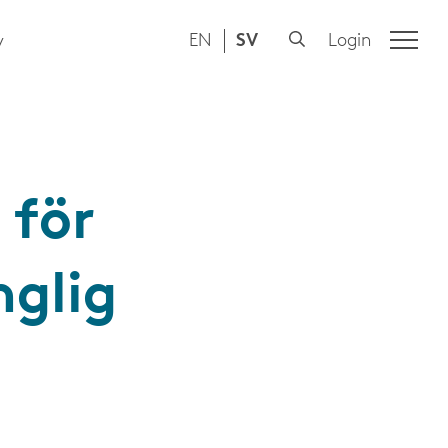
EN
SV
Login
y
 för
nglig