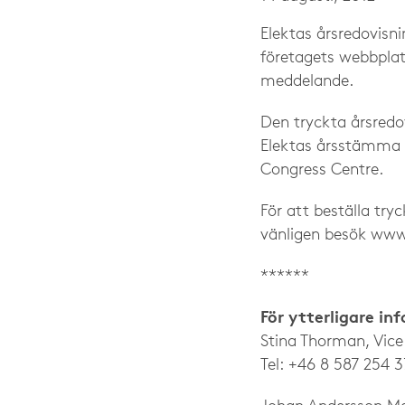
Elektas årsredovisni
företagets webbplat
meddelande.
Den tryckta årsredov
Elektas årsstämma 
Congress Centre.
För att beställa try
vänligen besök www
******
För ytterligare in
Stina Thorman, Vic
Tel: +46 8 587 254 3