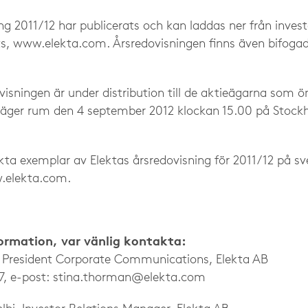
ng 2011/12 har publicerats och kan laddas ner från inves
s, www.elekta.com. Årsredovisningen finns även bifogad 
isningen är under distribution till de aktieägarna som ö
äger rum den 4 september 2012 klockan 15.00 på Stock
ckta exemplar av Elektas årsredovisning för 2011/12 på sv
.elekta.com.
formation, var vänlig kontakta:
e President Corporate Communications, Elekta AB
7, e-post:
stina.thorman@elekta.com