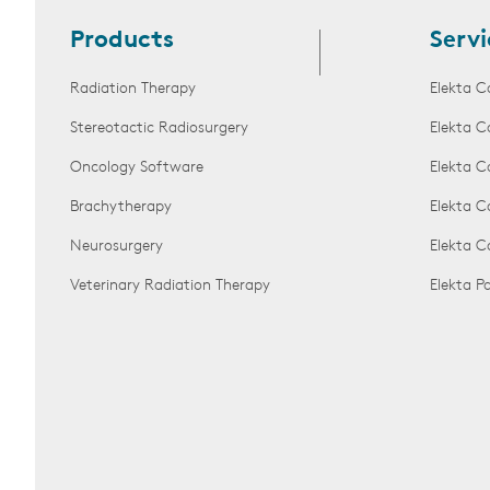
Products
Servi
Radiation Therapy
Elekta C
Stereotactic Radiosurgery
Elekta C
Oncology Software
Elekta C
Brachytherapy
Elekta C
Neurosurgery
Elekta 
Veterinary Radiation Therapy
Elekta 