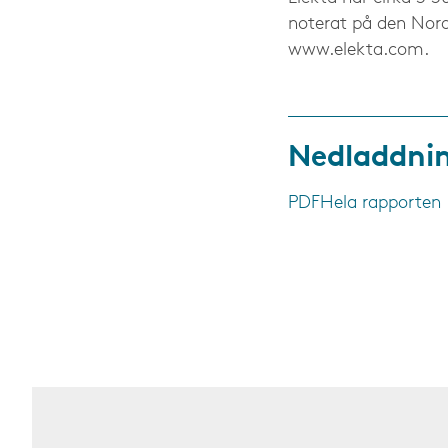
noterat på den Nor
www.elekta.com.
Nedladdni
PDF
Hela rapporten