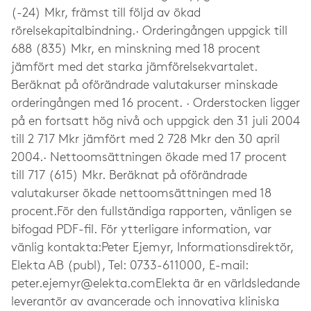
(-24) Mkr, främst till följd av ökad
rörelsekapitalbindning.· Orderingången uppgick till
688 (835) Mkr, en minskning med 18 procent
jämfört med det starka jämförelsekvartalet.
Beräknat på oförändrade valutakurser minskade
orderingången med 16 procent. · Orderstocken ligger
på en fortsatt hög nivå och uppgick den 31 juli 2004
till 2 717 Mkr jämfört med 2 728 Mkr den 30 april
2004.· Nettoomsättningen ökade med 17 procent
till 717 (615) Mkr. Beräknat på oförändrade
valutakurser ökade nettoomsättningen med 18
procent.För den fullständiga rapporten, vänligen se
bifogad PDF-fil. För ytterligare information, var
vänlig kontakta:Peter Ejemyr, Informationsdirektör,
Elekta AB (publ), Tel: 0733-611000, E-mail:
peter.ejemyr@elekta.comElekta
är en världsledande
leverantör av avancerade och innovativa kliniska