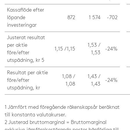
Kassaflöde efter
löpande
872
1 574
-702
investeringar
Justerat resultat
per aktie
1,53 /
1,15 / 1,15
-24%
före/efter
1,53
utspädning, kr 5
Resultat per aktie
1,08 /
1,43 /
före/efter
-24%
1,08
1,43
utspädning, kr
1 Jämfört med föregående räkenskapsår beräknat
till konstanta valutakurser.
2 Justerad bruttomarginal = Bruttomarginal