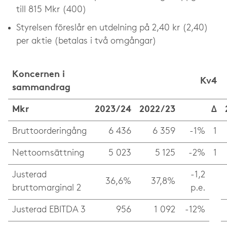
till 815 Mkr (400)
Styrelsen föreslår en utdelning på 2,40 kr (2,40)
per aktie (betalas i två omgångar)
Koncernen i
Kv4
sammandrag
Mkr
2023/24
2022/23
Δ
Bruttoorderingång
6 436
6 359
-1%
1
Nettoomsättning
5 023
5 125
-2%
1
Justerad
-1,2
36,6%
37,8%
bruttomarginal 2
p.e.
Justerad EBITDA 3
956
1 092
-12%