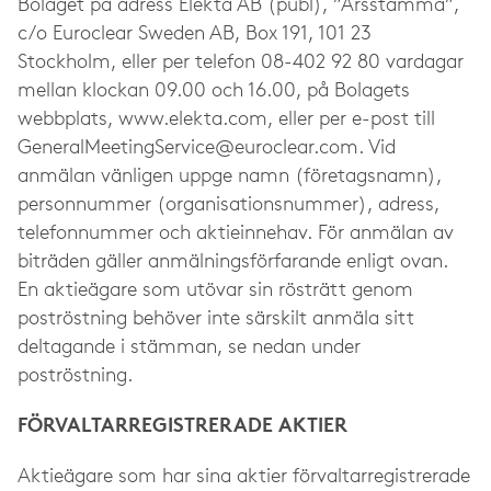
Bolaget på adress Elekta AB (publ), ”Årsstämma”,
c/o Euroclear Sweden AB, Box 191, 101 23
Stockholm, eller per telefon 08-402 92 80 vardagar
mellan klockan 09.00 och 16.00, på Bolagets
webbplats, www.elekta.com, eller per e-post till
GeneralMeetingService@euroclear.com
. Vid
anmälan vänligen uppge namn (företagsnamn),
personnummer (organisationsnummer), adress,
telefonnummer och aktieinnehav. För anmälan av
biträden gäller anmälningsförfarande enligt ovan.
En aktieägare som utövar sin rösträtt genom
poströstning behöver inte särskilt anmäla sitt
deltagande i stämman, se nedan under
poströstning.
FÖRVALTARREGISTRERADE AKTIER
Aktieägare som har sina aktier förvaltarregistrerade