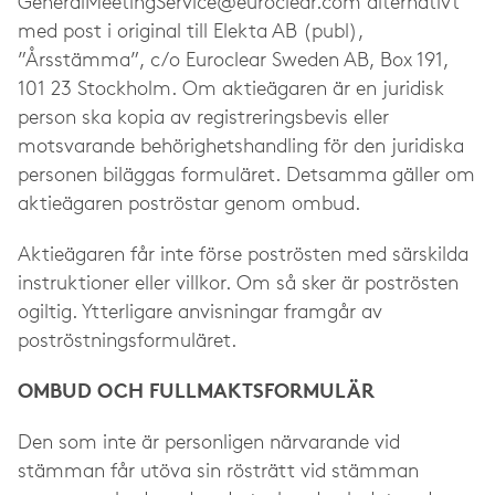
GeneralMeetingService@euroclear.com
alternativt
med post i original till Elekta AB (publ),
”Årsstämma”, c/o Euroclear Sweden AB, Box 191,
101 23 Stockholm. Om aktieägaren är en juridisk
person ska kopia av registreringsbevis eller
motsvarande behörighetshandling för den juridiska
personen biläggas formuläret. Detsamma gäller om
aktieägaren poströstar genom ombud.
Aktieägaren får inte förse poströsten med särskilda
instruktioner eller villkor. Om så sker är poströsten
ogiltig. Ytterligare anvisningar framgår av
poströstningsformuläret.
OMBUD OCH FULLMAKTSFORMULÄR
Den som inte är personligen närvarande vid
stämman får utöva sin rösträtt vid stämman