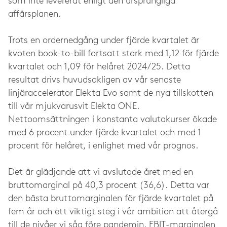
som inte levererat enligt den ursprungliga
affärsplanen.
Trots en ordernedgång under fjärde kvartalet är
kvoten book-to-bill fortsatt stark med 1,12 för fjärde
kvartalet och 1,09 för helåret 2024/25. Detta
resultat drivs huvudsakligen av vår senaste
linjäraccelerator Elekta Evo samt de nya tillskotten
till vår mjukvarusvit Elekta ONE.
Nettoomsättningen i konstanta valutakurser ökade
med 6 procent under fjärde kvartalet och med 1
procent för helåret, i enlighet med vår prognos.
Det är glädjande att vi avslutade året med en
bruttomarginal på 40,3 procent (36,6). Detta var
den bästa bruttomarginalen för fjärde kvartalet på
fem år och ett viktigt steg i vår ambition att återgå
till de nivåer vi såg före pandemin. EBIT-marginalen