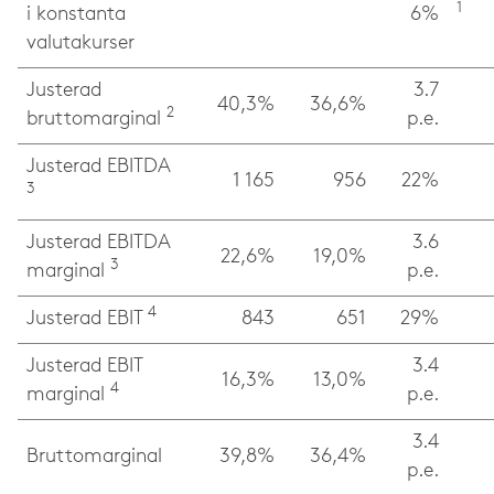
1
i konstanta
6%
valutakurser
Justerad
3.7
40,3%
36,6%
2
bruttomarginal
p.e.
Justerad EBITDA
1 165
956
22%
3
Justerad EBITDA
3.6
22,6%
19,0%
3
marginal
p.e.
4
Justerad EBIT
843
651
29%
Justerad EBIT
3.4
16,3%
13,0%
4
marginal
p.e.
3.4
Bruttomarginal
39,8%
36,4%
p.e.