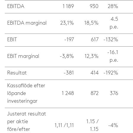
EBITDA
1 189
930
28%
4.5
EBITDA marginal
23,1%
18,5%
p.e.
EBIT
-197
617
-132%
-16.1
EBIT marginal
-3,8%
12,3%
p.e.
Resultat
-381
414
-192%
Kassaflöde efter
löpande
1 248
872
376
investeringar
Justerat resultat
per aktie
1.15 /
1,11 / 1,11
-4%
före/efter
1.15