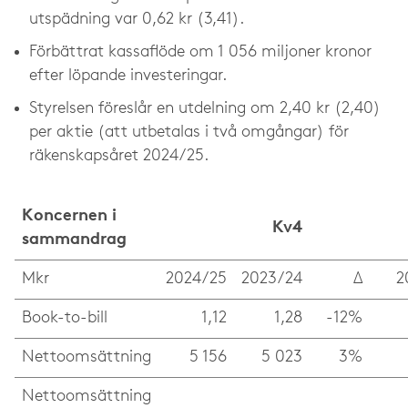
utspädning var 0,62 kr (3,41).
Förbättrat kassaflöde om 1 056 miljoner kronor
efter löpande investeringar.
Styrelsen föreslår en utdelning om 2,40 kr (2,40)
per aktie (att utbetalas i två omgångar) för
räkenskapsåret 2024/25.
Koncernen i
Kv4
sammandrag
Mkr
2024/25
2023/24
Δ
2
Book-to-bill
1,12
1,28
-12%
Nettoomsättning
5 156
5 023
3%
Nettoomsättning