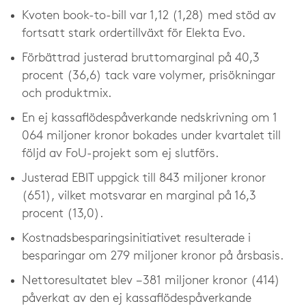
Kvoten book-to-bill var 1,12 (1,28) med stöd av
fortsatt stark ordertillväxt för Elekta Evo.
Förbättrad justerad bruttomarginal på 40,3
procent (36,6) tack vare volymer, prisökningar
och produktmix.
En ej kassaflödespåverkande nedskrivning om 1
064 miljoner kronor bokades under kvartalet till
följd av FoU-projekt som ej slutförs.
Justerad EBIT uppgick till 843 miljoner kronor
(651), vilket motsvarar en marginal på 16,3
procent (13,0).
Kostnadsbesparingsinitiativet resulterade i
besparingar om 279 miljoner kronor på årsbasis.
Nettoresultatet blev −381 miljoner kronor (414)
påverkat av den ej kassaflödespåverkande