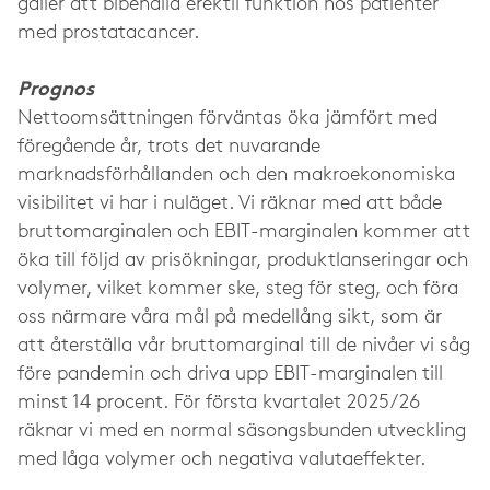
gäller att bibehålla erektil funktion hos patienter
med prostatacancer.
Prognos
Nettoomsättningen förväntas öka jämfört med
föregående år, trots det nuvarande
marknadsförhållanden och den makroekonomiska
visibilitet vi har i nuläget. Vi räknar med att både
bruttomarginalen och EBIT-marginalen kommer att
öka till följd av prisökningar, produktlanseringar och
volymer, vilket kommer ske, steg för steg, och föra
oss närmare våra mål på medellång sikt, som är
att återställa vår bruttomarginal till de nivåer vi såg
före pandemin och driva upp EBIT-marginalen till
minst 14 procent. För första kvartalet 2025/26
räknar vi med en normal säsongsbunden utveckling
med låga volymer och negativa valutaeffekter.