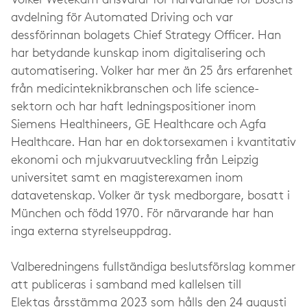
Volker Wetekam ansvarar för närvarande för Boschs
avdelning för Automated Driving och var
dessförinnan bolagets Chief Strategy Officer. Han
har betydande kunskap inom digitalisering och
automatisering. Volker har mer än 25 års erfarenhet
från medicinteknikbranschen och life science-
sektorn och har haft ledningspositioner inom
Siemens Healthineers, GE Healthcare och Agfa
Healthcare. Han har en doktorsexamen i kvantitativ
ekonomi och mjukvaruutveckling från Leipzig
universitet samt en magisterexamen inom
datavetenskap. Volker är tysk medborgare, bosatt i
München och född 1970. För närvarande har han
inga externa styrelseuppdrag.
Valberedningens fullständiga beslutsförslag kommer
att publiceras i samband med kallelsen till
Elektas årsstämma 2023 som hålls den 24 augusti