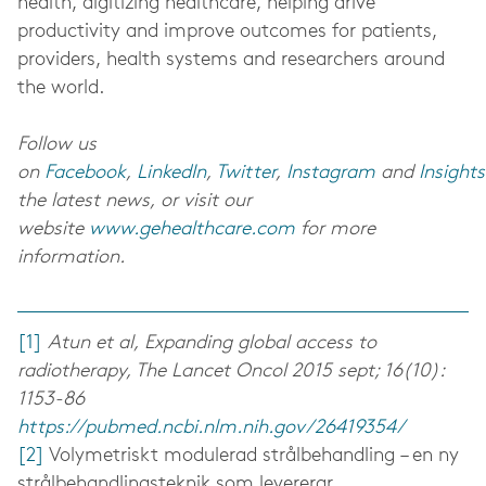
health, digitizing healthcare, helping drive
productivity and improve outcomes for patients,
providers, health systems and researchers around
the world.
Follow us
on
Facebook
,
LinkedIn
,
Twitter
,
Instagram
and
Insights
the latest news, or visit our
website
www.gehealthcare.com
for more
information.
[1]
Atun et al, Expanding global access to
radiotherapy, The Lancet Oncol 2015 sept; 16(10):
1153-86
https://pubmed.ncbi.nlm.nih.gov/26419354/
[2]
Volymetriskt modulerad strålbehandling – en ny
strålbehandlingsteknik som levererar