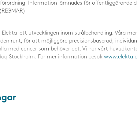
rordning. Information lämnades för offentliggörande d
. (REGMAR)
r Elekta lett utvecklingen inom strålbehandling. Våra me
rden runt, för att möjliggöra precisionsbaserad, individ
 alla med cancer som behöver det. Vi har vårt huvudkont
daq Stockholm. För mer information besök
www.elekta.
ngar