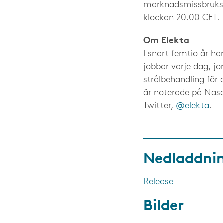
marknadsmissbruksfö
klockan 20.00 CET
Om Elekta
I snart femtio år ha
jobbar varje dag, jo
strålbehandling för
är noterade på Nas
Twitter,
@elekta
.
Nedladdni
Release
Bilder