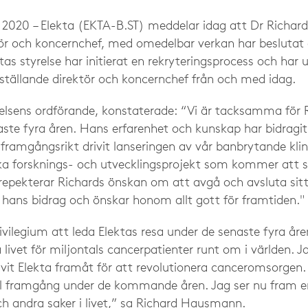
2020 – Elekta (EKTA-B.ST) meddelar idag att Dr Richa
tör och koncernchef, med omedelbar verkan har beslutat
ktas styrelse har initierat en rekryteringsprocess och har 
erkställande direktör och koncernchef från och med idag.
relsens ordförande, konstaterade: “Vi är tacksamma för R
ste fyra åren. Hans erfarenhet och kunskap har bidragit t
framgångsrikt drivit lanseringen av vår banbrytande klin
ka forsknings- och utvecklingsprojekt som kommer att s
i repekterar Richards önskan om att avgå och avsluta sit
 hans bidrag och önskar honom allt gott för framtiden."
rivilegium att leda Elektas resa under de senaste fyra år
 livet för miljontals cancerpatienter runt om i världen. Ja
ivit Elekta framåt för att revolutionera canceromsorgen.
 all framgång under de kommande åren. Jag ser nu fram 
ch andra saker i livet,” sa Richard Hausmann.