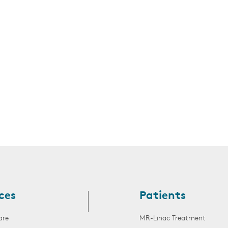
ces
Patients
are
MR-Linac Treatment