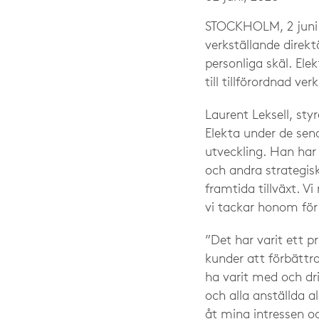
STOCKHOLM, 2 juni 
verkställande direk
personliga skäl. Ele
till tillförordnad v
Laurent Leksell, sty
Elekta under de sena
utveckling. Han har 
och andra strategis
framtida tillväxt. V
vi tackar honom för
”Det har varit ett p
kunder att förbättra
ha varit med och dr
och alla anställda
åt mina intressen o