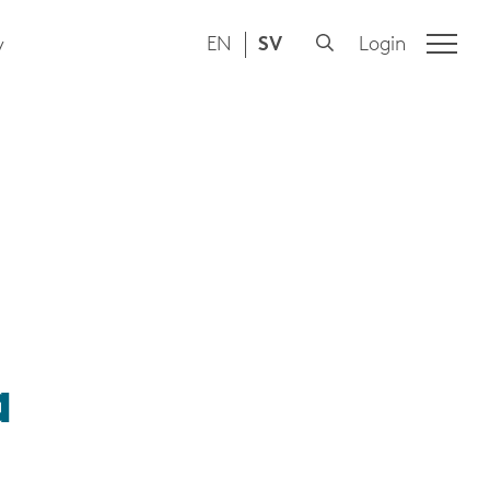
EN
SV
Login
y
a