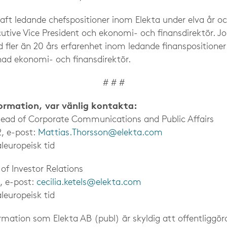
haft ledande chefspositioner inom Elekta under elva år o
cutive Vice President och ekonomi- och finansdirektör. 
 fler än 20 års erfarenhet inom ledande finanspositioner
rdnad ekonomi- och finansdirektör.
# # #
formation, var vänlig kontakta:
Head of Corporate Communications and Public Affairs
2, e-post:
Mattias.Thorsson@elekta.com
leuropeisk tid
 of Investor Relations
5, e-post:
cecilia.ketels@elekta.com
leuropeisk tid
mation som Elekta AB (publ) är skyldig att offentliggöra