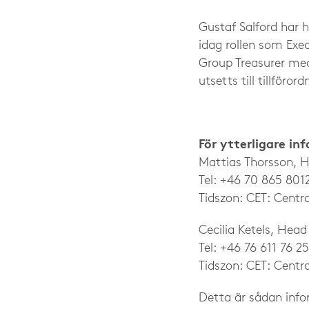
Gustaf Salford har 
idag rollen som Exe
Group Treasurer med
utsetts till tillföro
För ytterligare in
Mattias Thorsson, 
Tel: +46 70 865 801
Tidszon: CET: Centra
Cecilia Ketels, Head
Tel: +46 76 611 76 2
Tidszon: CET: Centra
Detta är sådan infor