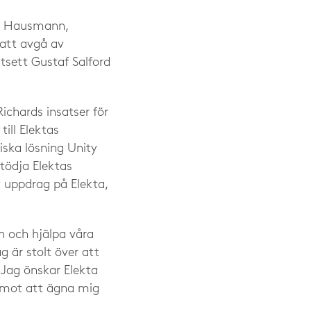
rd Hausmann,
 att avgå av
utsett Gustaf Salford
ichards insatser för
ill Elektas
iska lösning Unity
tödja Elektas
t uppdrag på Elekta,
en och hjälpa våra
g är stolt över att
 Jag önskar Elekta
emot att ägna mig