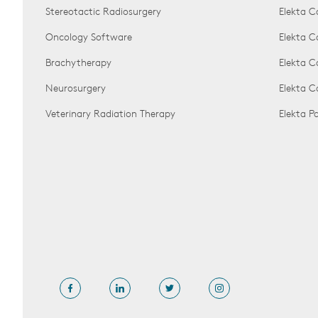
Stereotactic Radiosurgery
Elekta C
Oncology Software
Elekta C
Brachytherapy
Elekta C
Neurosurgery
Elekta 
Veterinary Radiation Therapy
Elekta 