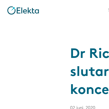
Dr Ri
sluta
konce
02 juni, 2020