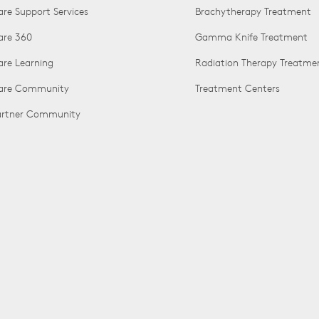
are Support Services
Brachytherapy Treatment
are 360
Gamma Knife Treatment
are Learning
Radiation Therapy Treatme
Care Community
Treatment Centers
Partner Community