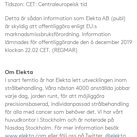
Tidszon: CET: Centraleuropeisk tid
Detta är sådan information som Elekta AB (publ)
är skyldig att offentliggöra enligt EU:s
marknadsmissbruksförordning. Information
lämnades för offentliggörande den 6 december 2019
klockan 22.02 CET. (REGMAR)
Om Elekta
I snart femtio år har Elekta lett utvecklingen inom
strålbehandling. Våra nästan 4000 anställda jobbar
varje dag, jorden runt, för att möjliggöra
precisionsbaserad, individanpassad strålbehandling
för alla med cancer som behöver det. Vi har vårt
huvudkontor i Stockholm och är noterade på
Nasdaq Stockholm. För mer information besök
www.elekta.com
eller följ oss på Twitter,
@elekta
.