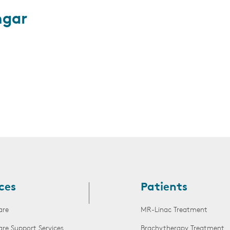
ngar
ces
Patients
are
MR-Linac Treatment
are Support Services
Brachytherapy Treatment