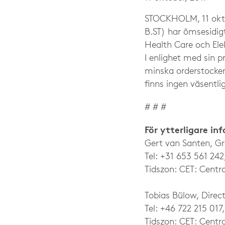
STOCKHOLM, 11 okto
B.ST) har ömsesidig
Health Care och Ele
I enlighet med sin p
minska orderstocken
finns ingen väsentli
# # #
För ytterligare in
Gert van Santen, G
Tel: +31 653 561 242
Tidszon: CET: Centra
Tobias Bülow, Direc
Tel: +46 722 215 017
Tidszon: CET: Centra