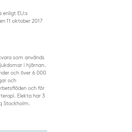
 enligt EU:s
en 11 oktober 2017
jukvara som används
sjukdomar i hjärnan.
nder och över 6 000
ngar och
rbetsflöden och för
terapi. Elekta har 3
q Stockholm.