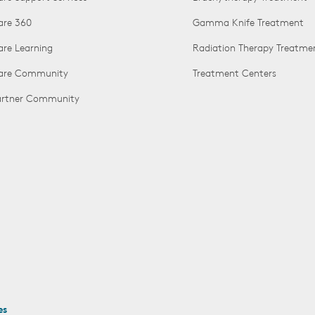
are 360
Gamma Knife Treatment
are Learning
Radiation Therapy Treatme
Care Community
Treatment Centers
Partner Community
es