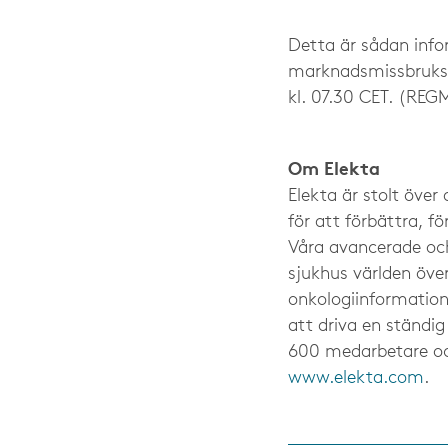
Detta är sådan infor
marknadsmissbruksfö
kl. 07.30 CET. (RE
Om Elekta
Elekta är stolt öve
för att förbättra, f
Våra avancerade och
sjukhus världen över
onkologiinformation
att driva en ständig
600 medarbetare oc
www.elekta.com
.