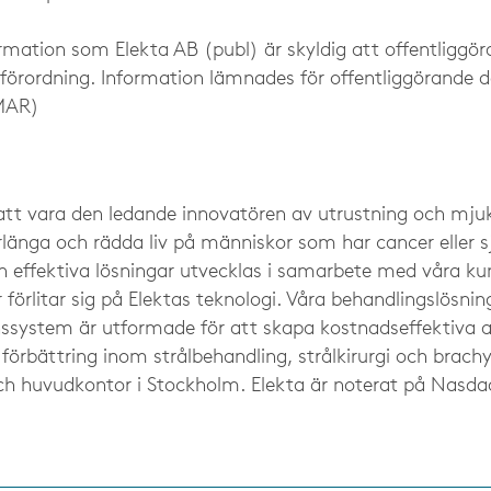
mation som Elekta AB (publ) är skyldig att offentliggöra
rordning. Information lämnades för offentliggörande d
GMAR)
r att vara den ledande innovatören av utrustning och m
örlänga och rädda liv på människor som har cancer eller 
 effektiva lösningar utvecklas i samarbete med våra ku
 förlitar sig på Elektas teknologi. Våra behandlingslösni
ssystem är utformade för att skapa kostnadseffektiva a
 förbättring inom strålbehandling, strålkirurgi och brachy
h huvudkontor i Stockholm. Elekta är noterat på Nasda