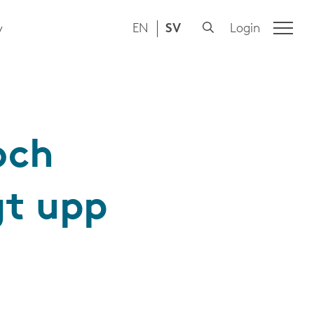
EN
SV
Login
y
och
gt upp