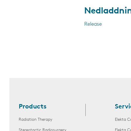
Nedladdni
Release
Products
Servi
Radiation Therapy
Elekta C
Stereotactic Radiosurgery
Elekta C