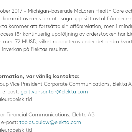
ber 2017 - Michigan-baserade McLaren Health Care och
t kommit överens om att säga upp sitt avtal från dece
kta kommer att fortsätta sin affärsrelation, men i mindr
rocess för kontinuerlig uppföljning av orderstocken har El
 med 72 MUSD, vilket rapporteras under det andra kvart
g inverkan på Elektas resultat.
formation, var vänlig kontakta:
roup Vice President Corporate Communications, Elekta 
, e-post:
gert.vansanten@elekta.com
leuropeisk tid
tor Financial Communications, Elekta AB
, e-post:
tobias.bulow@elekta.com
leuropeisk tid