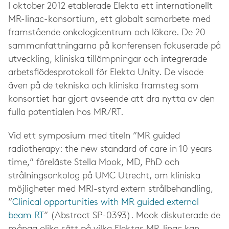
I oktober 2012 etablerade Elekta ett internationellt
MR-linac-konsortium, ett globalt samarbete med
framstående onkologicentrum och läkare. De 20
sammanfattningarna på konferensen fokuserade på
utveckling, kliniska tillämpningar och integrerade
arbetsflödesprotokoll för Elekta Unity. De visade
även på de tekniska och kliniska framsteg som
konsortiet har gjort avseende att dra nytta av den
fulla potentialen hos MR/RT.
Vid ett symposium med titeln ”MR guided
radiotherapy: the new standard of care in 10 years
time,” föreläste Stella Mook, MD, PhD och
strålningsonkolog på UMC Utrecht, om kliniska
möjligheter med MRI-styrd extern strålbehandling,
”
Clinical opportunities with MR guided external
beam RT
” (Abstract SP-0393). Mook diskuterade de