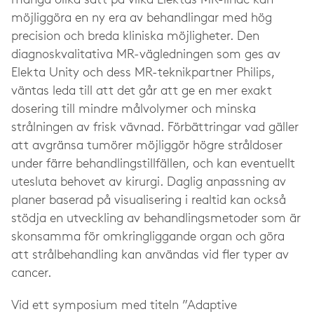
många olika sätt på vilka Elektas MR-linac kan
möjliggöra en ny era av behandlingar med hög
precision och breda kliniska
möjligheter. Den
diagnoskvalitativa MR-vägledningen som ges av
Elekta Unity och dess MR-teknikpartner Philips,
väntas leda till att det går att ge en mer exakt
dosering till mindre målvolymer och minska
strålningen av frisk vävnad. Förbättringar vad gäller
att avgränsa tumörer möjliggör högre stråldoser
under färre behandlingstillfällen, och kan eventuellt
utesluta behovet av kirurgi. Daglig anpassning av
planer baserad på visualisering i realtid kan också
stödja en utveckling av behandlingsmetoder som är
skonsamma för omkringliggande organ och göra
att strålbehandling kan användas vid fler typer av
cancer.
Vid ett symposium med titeln ”Adaptive