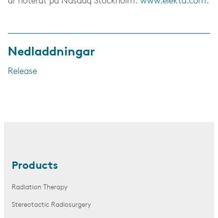
är noterat på Nasdaq Stockholm.
www.elekta.com
.
Nedladdningar
Release
Products
Radiation Therapy
Stereotactic Radiosurgery