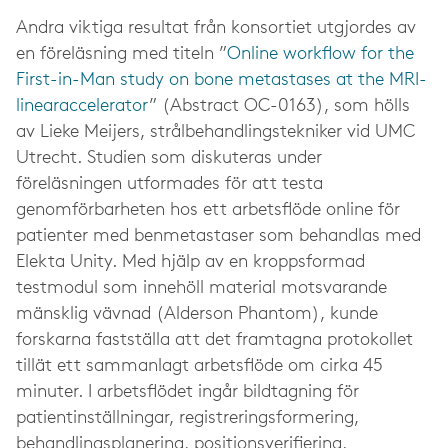
Andra viktiga resultat från konsortiet utgjordes av
en föreläsning med titeln ”
Online workflow for the
First-in-Man study on bone metastases at the MRI-
linearaccelerator
” (Abstract OC-0163), som hölls
av Lieke Meijers, strålbehandlingstekniker vid UMC
Utrecht.
Studien som diskuteras under
föreläsningen utformades för att testa
genomförbarheten hos ett arbetsflöde online för
patienter med benmetastaser som behandlas med
Elekta Unity. Med hjälp av en kroppsformad
testmodul som innehöll material motsvarande
mänsklig vävnad (Alderson Phantom), kunde
forskarna fastställa att det framtagna protokollet
tillät ett sammanlagt arbetsflöde om cirka
4
5
minuter. I arbetsflödet ingår bildtagning för
patientinställningar, registreringsformering,
behandlingsplanering, positionsverifiering,