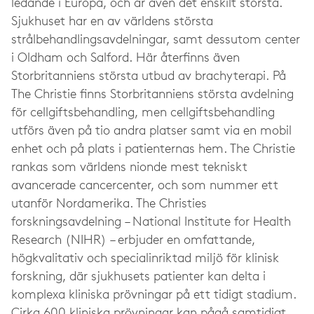
ledande i Europa, och är även det enskilt största.
Sjukhuset har en av världens största
strålbehandlingsavdelningar, samt dessutom center
i Oldham och Salford. Här återfinns även
Storbritanniens största utbud av brachyterapi. På
The Christie finns Storbritanniens största avdelning
för cellgiftsbehandling, men cellgiftsbehandling
utförs även på tio andra platser samt via en mobil
enhet och på plats i patienternas hem. The Christie
rankas som världens nionde mest tekniskt
avancerade cancercenter, och som nummer ett
utanför Nordamerika. The Christies
forskningsavdelning – National Institute for Health
Research (NIHR) – erbjuder en omfattande,
högkvalitativ och specialinriktad miljö för klinisk
forskning, där sjukhusets patienter kan delta i
komplexa kliniska prövningar på ett tidigt stadium.
Cirka 600 kliniska prövningar kan pågå samtidigt.