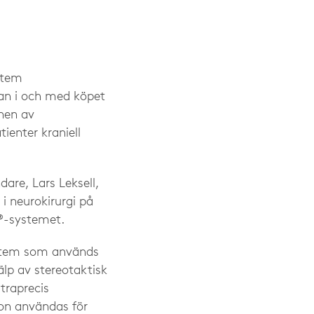
stem
an i och med köpet
nen av
tienter kraniell
dare, Lars Leksell,
 i neurokirurgi på
e®-systemet.
ystem som används
älp av stereotaktisk
ltraprecis
con användas för