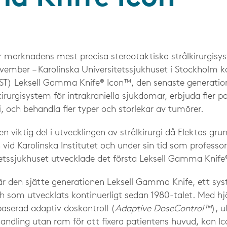
 marknadens mest precisa stereotaktiska strålkirurgisy
mber – Karolinska Universitetssjukhuset i Stockholm k
.ST) Leksell Gamma Knife® Icon™, den senaste generatio
irurgisystem för intrakraniella sjukdomar, erbjuda fler pa
gi, och behandla fler typer och storlekar av tumörer.
en viktig del i utvecklingen av strålkirurgi då Elektas grun
vid Karolinska Institutet och under sin tid som professor
tetssjukhuset utvecklade det första Leksell Gamma Knif
r den sjätte generationen Leksell Gamma Knife, ett s
ch som utvecklats kontinuerligt sedan 1980-talet. Med hj
ebaserad adaptiv doskontroll (
Adaptive DoseControl™
), u
andling utan ram för att fixera patientens huvud, kan I