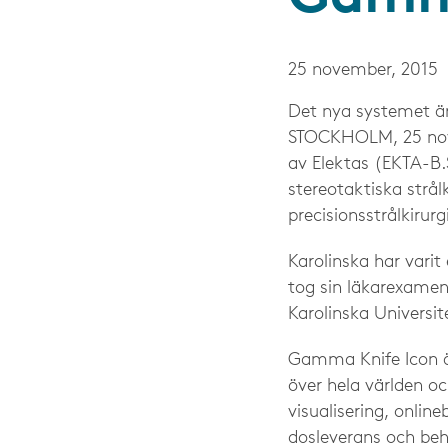
25 november, 2015
Det nya systemet är
STOCKHOLM, 25 nove
av Elektas (EKTA-B
stereotaktiska strålk
precisionsstrålkirur
Karolinska har varit 
tog sin läkarexamen 
Karolinska Universi
Gamma Knife Icon ä
över hela världen o
visualisering, onlin
dosleverans och beh