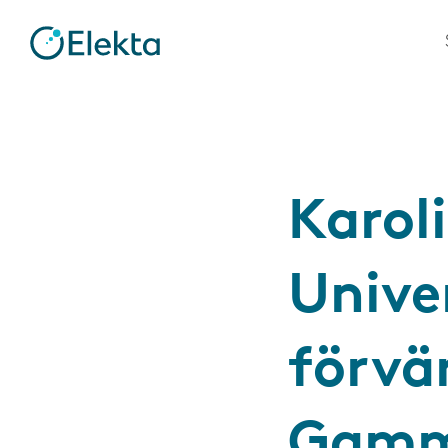
Karol
Unive
förvär
Gamma