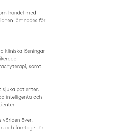
n om handel med
tionen lämnades för
a kliniska lösningar
ikerade
brachyterapi, samt
t sjuka patienter.
a intelligenta och
ienter.
 världen över.
lm och företaget är