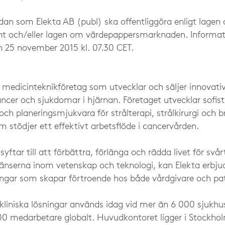
dan som Elekta AB (publ) ska offentliggöra enligt lage
ent och/eller lagen om värdepappersmarknaden. Informa
n 25 november 2015 kl. 07.30 CET.
t medicinteknikföretag som utvecklar och säljer innovativ
ncer och sjukdomar i hjärnan. Företaget utvecklar sofist
ch planeringsmjukvara för strålterapi, strålkirurgi och 
stödjer ett effektivt arbetsflöde i cancervården.
yftar till att förbättra, förlänga och rädda livet för svår
nserna inom vetenskap och teknologi, kan Elekta erbjud
ningar som skapar förtroende hos både vårdgivare och pat
kliniska lösningar används idag vid mer än 6 000 sjukhus
800 medarbetare globalt. Huvudkontoret ligger i Stockho