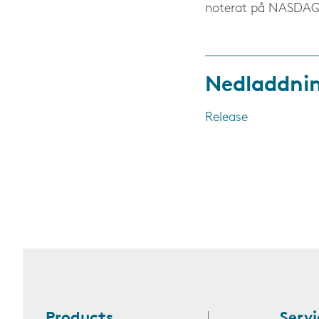
noterat på NASDAQ 
Nedladdni
Release
Products
Servi