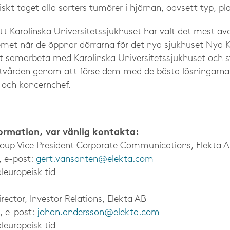
skt taget alla sorters tumörer i hjärnan, oavsett typ, pla
tt Karolinska Universitetssjukhuset har valt det mest av
t när de öppnar dörrarna för det nya sjukhuset Nya Ka
t samarbeta med Karolinska Universitetssjukhuset och s
entvården genom att förse dem med de bästa lösningarna
 och koncernchef.
formation, var vänlig kontakta:
roup Vice President Corporate Communications, Elekta 
, e-post:
gert.vansanten@elekta.com
leuropeisk tid
ector, Investor Relations, Elekta AB
, e-post:
johan.andersson@elekta.com
leuropeisk tid