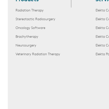
Radiation Therapy
Elekta C
Stereotactic Radiosurgery
Elekta C
Oncology Software
Elekta C
Brachytherapy
Elekta C
Neurosurgery
Elekta 
Veterinary Radiation Therapy
Elekta 