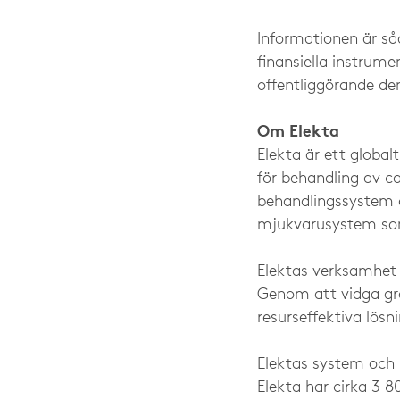
Informationen är så
finansiella instrum
offentliggörande de
Om Elekta
Elekta är ett global
för behandling av ca
behandlingssystem o
mjukvarusystem som 
Elektas verksamhet s
Genom att vidga grä
resurseffektiva lös
Elektas system och 
Elekta har cirka 3 