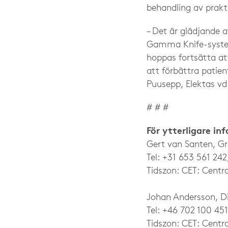
behandling av prakti
– Det är glädjande a
Gamma Knife-systeme
hoppas fortsätta at
att förbättra pati
Puusepp, Elektas vd
# # #
För ytterligare in
Gert van Santen, G
Tel: +31 653 561 242
Tidszon: CET: Centra
Johan Andersson, Dir
Tel: +46 702 100 451
Tidszon: CET: Centra