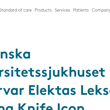
Standard of care
Products
Services
Patients
Compan
inska
rsitetssjukhuset
var Elektas Leks
 Knife Icon