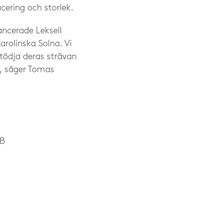
cering och storlek.
ancerade Leksell
rolinska Solna. Vi
tödja deras strävan
, säger Tomas
AB