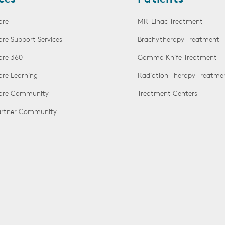
are
MR-Linac Treatment
are Support Services
Brachytherapy Treatment
are 360
Gamma Knife Treatment
are Learning
Radiation Therapy Treatme
Care Community
Treatment Centers
Partner Community