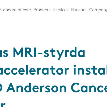
Standard of care
Products
Services
Patients
Compan
as MRI-styrda
accelerator insta
 Anderson Canc
r