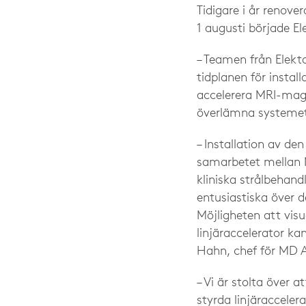
Tidigare i år renove
1 augusti började E
– Teamen från Elekta
tidplanen för instal
accelerera MRI-magne
överlämna systemet f
– Installation av de
samarbetet mellan M
kliniska strålbehand
entusiastiska över d
Möjligheten att vis
linjäraccelerator ka
Hahn, chef för MD A
– Vi är stolta över 
styrda linjäraccele