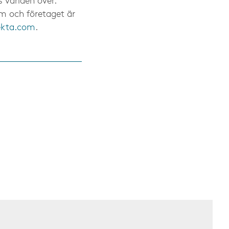
 världen över.
lm och företaget är
ekta.com
.