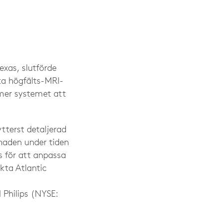
xas, slutförde
ta högfälts-MRI-
mmer systemet att
ytterst detaljerad
naden under tiden
s för att anpassa
ekta Atlantic
 Philips (NYSE: