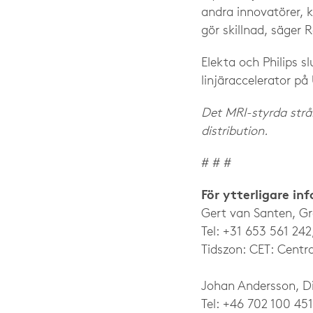
andra innovatörer, 
gör skillnad, säger 
Elekta och Philips s
linjäraccelerator på
Det MRI-styrda strål
distribution.
# # #
För ytterligare in
Gert van Santen, G
Tel: +31 653 561 242
Tidszon: CET: Centra
Johan Andersson, Dir
Tel: +46 702 100 451