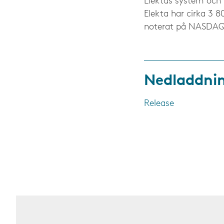
Elektas system och 
Elekta har cirka 3 
noterat på NASDAQ 
Nedladdni
Release