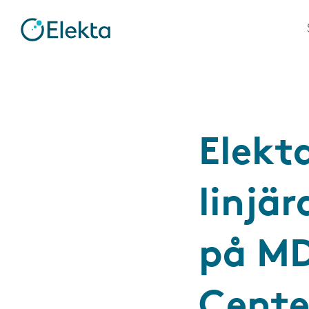
Elekt
linjär
på MD
Cente