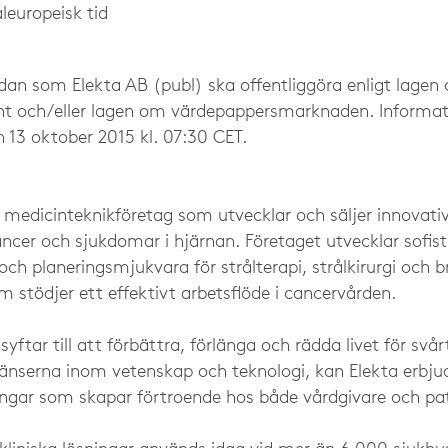
leuropeisk tid
dan som Elekta AB (publ) ska offentliggöra enligt lage
ent och/eller lagen om värdepappersmarknaden. Informa
 13 oktober 2015 kl. 07:30 CET.
t medicinteknikföretag som utvecklar och säljer innovativ
ncer och sjukdomar i hjärnan. Företaget utvecklar sofist
ch planeringsmjukvara för strålterapi, strålkirurgi och 
stödjer ett effektivt arbetsflöde i cancervården.
yftar till att förbättra, förlänga och rädda livet för svår
nserna inom vetenskap och teknologi, kan Elekta erbjud
ningar som skapar förtroende hos både vårdgivare och pat