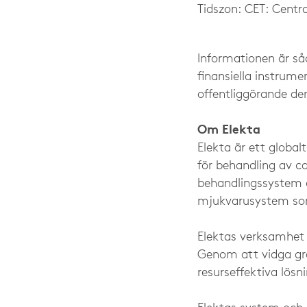
Tidszon: CET: Centra
Informationen är så
finansiella instrum
offentliggörande den
Om Elekta
Elekta är ett global
för behandling av ca
behandlingssystem o
mjukvarusystem som 
Elektas verksamhet s
Genom att vidga grä
resurseffektiva lös