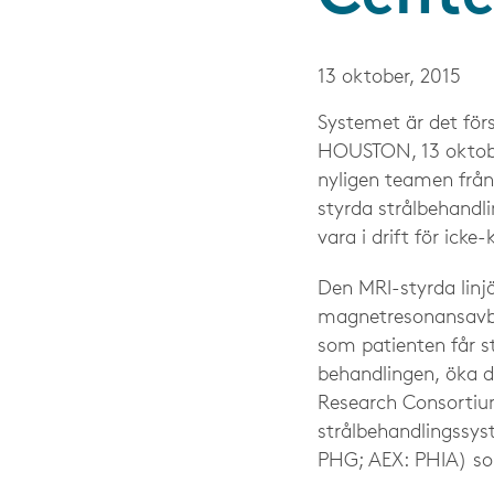
13 oktober, 2015
Systemet är det förs
HOUSTON, 13 oktober
nyligen teamen från 
styrda strålbehandl
vara i drift för icke
Den MRI-styrda linjä
magnetresonansavbi
som patienten får s
behandlingen, öka do
Research Consortium
strålbehandlingssys
PHG; AEX: PHIA) so