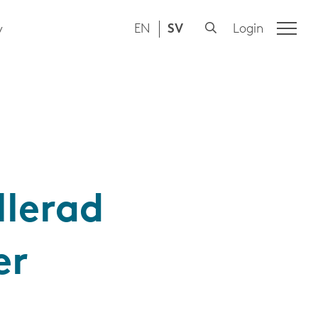
EN
SV
Login
y
llerad
er