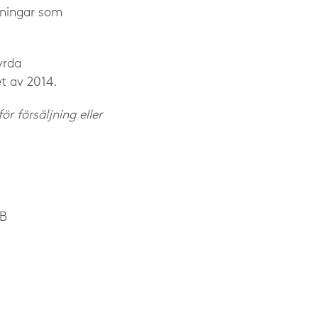
ösningar som
yrda
et av 2014.
r försäljning eller
AB