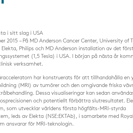
ta i sitt slag i USA
 2015 – På MD Anderson Cancer Center, University of Te
Elekta, Philips och MD Anderson installation av det förs
ingssystemet (1,5 Tesla) i USA. I början på nästa år ko
-klinisk verksamhet.
racceleratorn har konstruerats för att tillhandahålla en 
ldning (MRI) av tumörer och den omgivande friska väv
trålbehandling. Dessa visualiseringar kan sedan använda
sprecisionen och potentiellt förbättra slutresultatet. El
, som utvecklar världens första högfälts-MRI-styrda
tem, leds av Elekta (NSE:EKTAb), i samarbete med Royal
m ansvarar för MRI-teknologin.