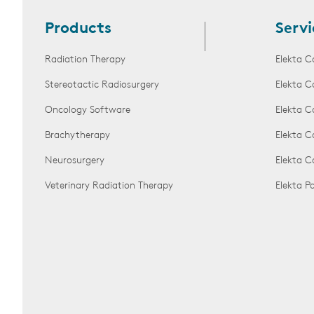
Products
Servi
Radiation Therapy
Elekta C
Stereotactic Radiosurgery
Elekta C
Oncology Software
Elekta C
Brachytherapy
Elekta C
Neurosurgery
Elekta 
Veterinary Radiation Therapy
Elekta 