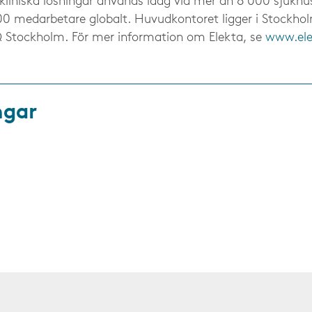
kliniska lösningar används idag vid mer än 6 000 sjukhus
800 medarbetare globalt. Huvudkontoret ligger i Stockho
Stockholm. För mer information om Elekta, se
www.el
ngar