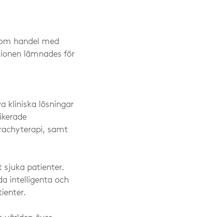
n om handel med
tionen lämnades för
a kliniska lösningar
ikerade
brachyterapi, samt
t sjuka patienter.
a intelligenta och
ienter.