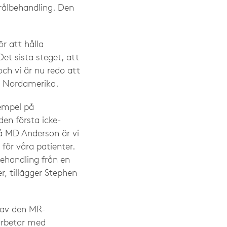
trålbehandling. Den
r att hålla
Det sista steget, att
och vi är nu redo att
on Nordamerika.
xempel på
den första icke-
på MD Anderson är vi
för våra patienter.
ehandling från en
r, tillägger Stephen
n av den MR-
arbetar med