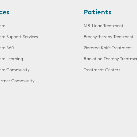
ces
Patients
are
MR-Linac Treatment
are Support Services
Brachytherapy Treatment
are 360
Gamma Knife Treatment
are Learning
Radiation Therapy Treatme
Care Community
Treatment Centers
Partner Community