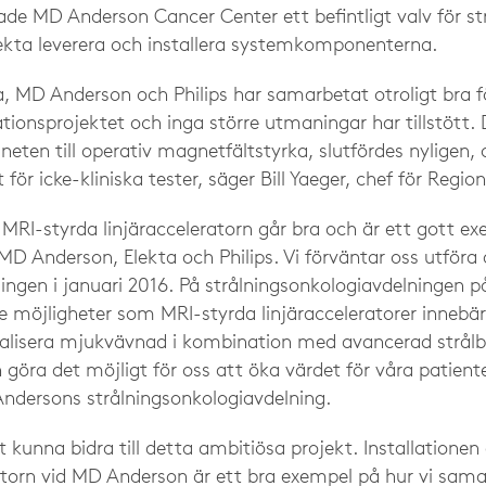
rade MD Anderson Cancer Center ett befintligt valv för s
lekta leverera och installera systemkomponenterna.
, MD Anderson och Philips har samarbetat otroligt bra fö
lationsprojektet och inga större utmaningar har tillstött. 
ten till operativ magnetfältstyrka, slutfördes nyligen, 
ör icke-kliniska tester, säger Bill Yaeger, chef för Regi
n MRI-styrda linjäracceleratorn går bra och är ett gott e
D Anderson, Elekta och Philips. Vi förväntar oss utföra 
lingen i januari 2016. På strålningsonkologiavdelningen 
e möjligheter som MRI-styrda linjäracceleratorer innebär 
ualisera mjukvävnad i kombination med avancerad strålb
n göra det möjligt för oss att öka värdet för våra patiente
ndersons strålningsonkologiavdelning.
att kunna bidra till detta ambitiösa projekt. Installatione
ratorn vid MD Anderson är ett bra exempel på hur vi sam