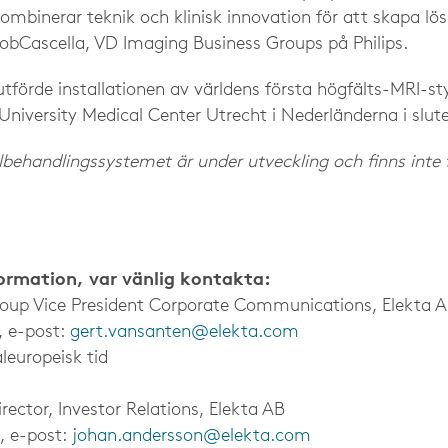
kombinerar teknik och klinisk innovation för att skapa l
RobCascella, VD Imaging Business Groups på Philips.
lutförde installationen av världens första högfälts-MRI-st
 University Medical Center Utrecht i Nederländerna i slut
behandlingssystemet är under utveckling och finns inte fö
formation, var vänlig kontakta:
roup Vice President Corporate Communications, Elekta 
, e-post:
gert.vansanten@elekta.com
leuropeisk tid
ector, Investor Relations, Elekta AB
, e-post:
johan.andersson@elekta.com