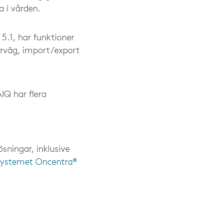
 i vården.
5.1, har funktioner
örväg, import/export
IQ har flera
ningar, inklusive
systemet Oncentra®