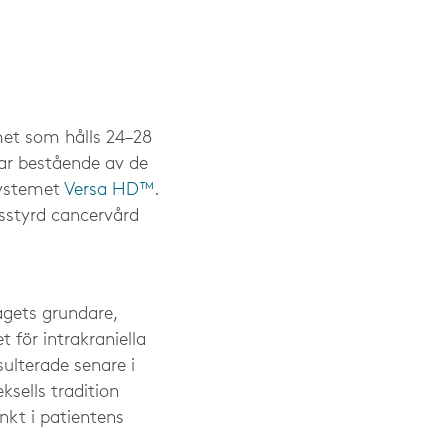
et som hålls 24–28
gar bestående av de
systemet
Versa HD™
.
sstyrd cancervård
agets grundare,
 för intrakraniella
sulterade senare i
ksells tradition
nkt i patientens