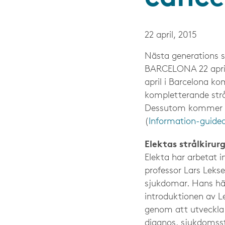
22 april, 2015
Nästa generations st
BARCELONA 22 april
april i Barcelona ko
kompletterande strå
Dessutom kommer pr
(
Information-guide
Elektas strålkirur
Elekta har arbetat 
professor Lars Lekse
sjukdomar. Hans häng
introduktionen av Le
genom att utveckla 
diagnos, sjukdomsst