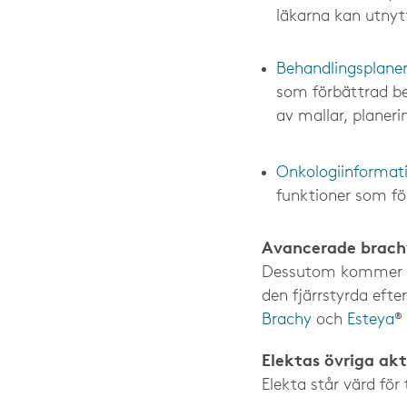
läkarna kan utnyt
Behandlingsplane
som förbättrad be
av mallar, plane
Onkologiinforma
funktioner som för
Avancerade brach
Dessutom kommer Ele
den fjärrstyrda eft
Brachy
och
Esteya
®
Elektas övriga akt
Elekta står värd fö