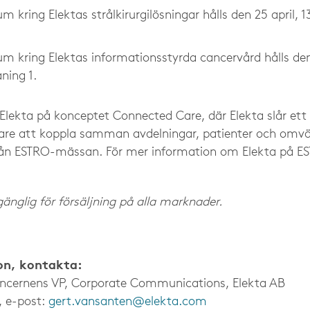
 kring Elektas strålkirurgilösningar hålls den 25 april, 1
m kring Elektas informationsstyrda cancervård hålls den 
ning 1.
lekta på konceptet Connected Care, där Elekta slår ett s
are att koppla samman avdelningar, patienter och omvär
från ESTRO-mässan. För mer information om Elekta på E
lgänglig för försäljning på alla marknader.
on, kontakta:
oncernens VP, Corporate Communications, Elekta AB
, e-post:
gert.vansanten@elekta.com