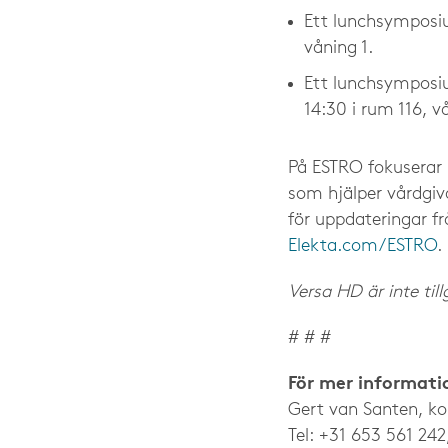
Ett lunchsymposium
våning 1.
Ett lunchsymposiu
14:30 i rum 116, vå
På ESTRO fokuserar E
som hjälper vårdgiv
för uppdateringar 
Elekta.com/ESTRO
.
Versa HD är inte til
# # #
För mer informati
Gert van Santen, k
Tel: +31 653 561 242