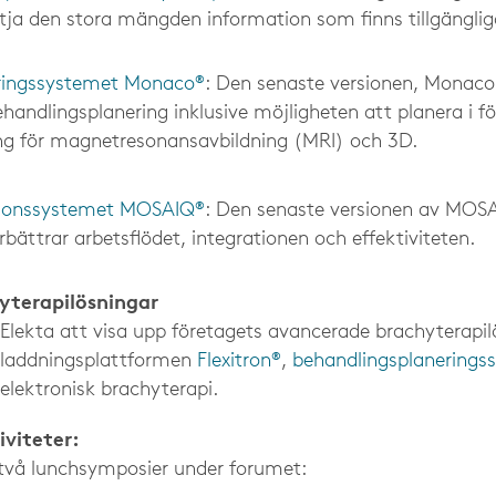
tja den stora mängden information som finns tillgängliga
ringssystemet Monaco®
: Den senaste versionen, Monaco 
handlingsplanering inklusive möjligheten att planera i f
ring för magnetresonansavbildning (MRI) och 3D.
tionssystemet MOSAIQ®
: Den senaste versionen av MOSA
bättrar arbetsflödet, integrationen och effektiviteten.
yterapilösningar
kta att visa upp företagets avancerade brachyterapilös
erladdningsplattformen
Flexitron®
,
behandlingsplanerings
 elektronisk brachyterapi.
iviteter:
r två lunchsymposier under forumet: