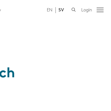
EN
SV
Login
y
och