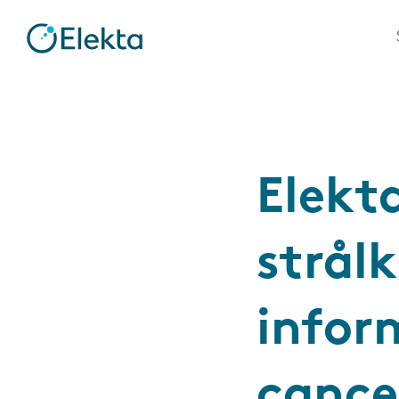
Elekt
strål
infor
cance