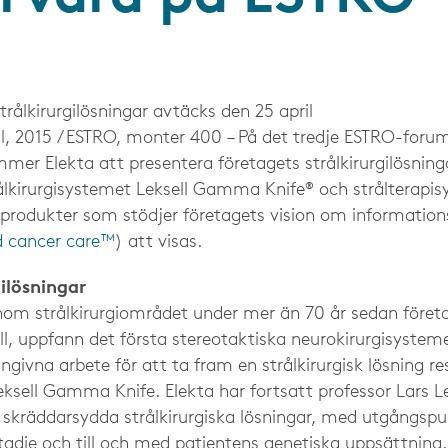
rålkirurgilösningar avtäcks den 25 april
, 2015 / ESTRO, monter 400 – På det tredje ESTRO-forum
mmer Elekta att presentera företagets strålkirurgilösnin
lkirurgisystemet Leksell Gamma Knife® och strålterapi
odukter som stödjer företagets vision om information
d cancer care™
) att visas.
gilösningar
inom strålkirurgiområdet under mer än 70 år sedan föret
ll, uppfann det första stereotaktiska neurokirurgisystemet
ivna arbete för att ta fram en strålkirurgisk lösning re
ksell Gamma Knife. Elekta har fortsatt professor Lars Le
skräddarsydda strålkirurgiska lösningar, med utgångspu
adie och till och med patientens genetiska uppsättning.