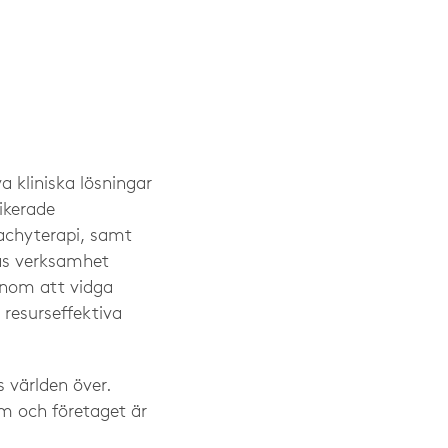
a kliniska lösningar
ikerade
rachyterapi, samt
tas verksamhet
Genom att vidga
 resurseffektiva
 världen över.
lm och företaget är