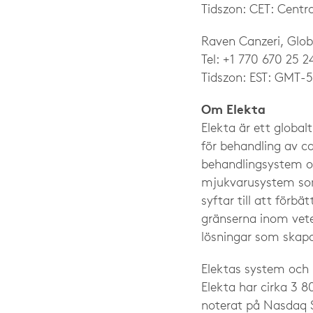
Tidszon: CET: Centra
Raven Canzeri, Glob
Tel: +1 770 670 25 2
Tidszon: EST: GMT-5
Om Elekta
Elekta är ett global
för behandling av ca
behandlingsystem oc
mjukvarusystem som 
syftar till att förb
gränserna inom vete
lösningar som skapa
Elektas system och 
Elekta har cirka 3 
noterat på Nasdaq 