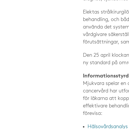
Elektas strålkirurgi
behandling, och båd
använda det system 
vårdgivare säkerstä
förutsättningar, sam
Den 25 april klockan
ny standard på omr
Informationsstyrd
Mjukvara spelar en a
cancervård har utfo
för läkarna att kopp
effektivare behandl
förevisa:
Hälsovårdsanalys 