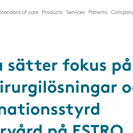
Standard of care
Products
Services
Patients
Compan
a sätter fokus på
kirurgilösningar 
mationsstyrd
rvård på ESTRO