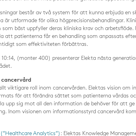
lösningar består av två system för att kunna erbjuda en 
a är utformade för olika högprecisionsbehandlingar. Kli
som bäst uppfyller deras kliniska krav och arbetsflöde. 
lla att patienterna får en behandling som anpassats eft
tidigt som effektiviteten förbättras.
 10:14, (monter 400) presenterar Elekta nästa generations
ådet.
 cancervård
llt viktigare roll inom cancervården. Elektas vision om 
rmats för att förändra sättet som patienterna vårdas oc
la upp sig mot all den information de behöver för att ge
ing. Inom visionen om informationsstyrd cancervård ko
(”Healthcare Analytics”)
: Elektas Knowledge Manageme