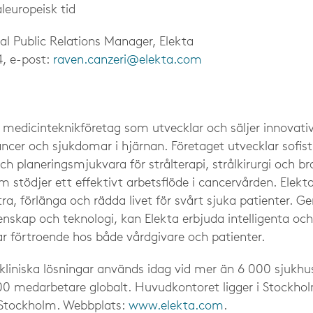
leuropeisk tid
al Public Relations Manager, Elekta
4, e-post:
raven.canzeri@elekta.com
t medicinteknikföretag som utvecklar och säljer innovativ
ncer och sjukdomar i hjärnan. Företaget utvecklar sofist
h planeringsmjukvara för strålterapi, strålkirurgi och b
stödjer ett effektivt arbetsflöde i cancervården. Elek
ättra, förlänga och rädda livet för svårt sjuka patienter. 
nskap och teknologi, kan Elekta erbjuda intelligenta och
r förtroende hos både vårdgivare och patienter.
kliniska lösningar används idag vid mer än 6 000 sjukhus
800 medarbetare globalt. Huvudkontoret ligger i Stockho
Stockholm. Webbplats:
www.elekta.com
.