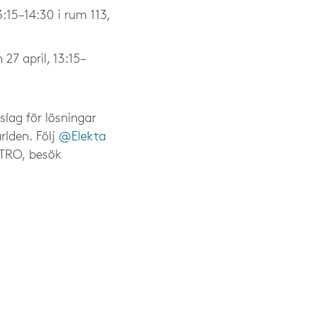
3:15–14:30 i rum 113,
27 april, 13:15–
lag för lösningar
lden. Följ
@Elekta
STRO, besök