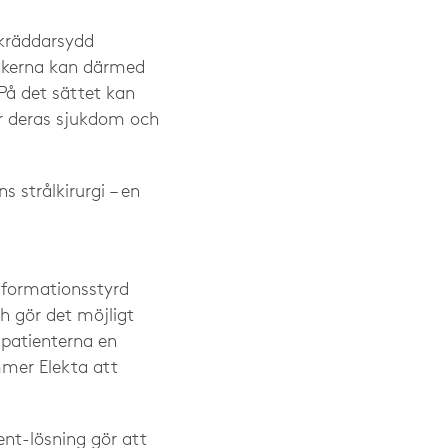
skräddarsydd
nikerna kan därmed
På det sättet kan
er deras sjukdom och
 strålkirurgi – en
informationsstyrd
h gör det möjligt
 patienterna en
mmer Elekta att
nt-lösning gör att