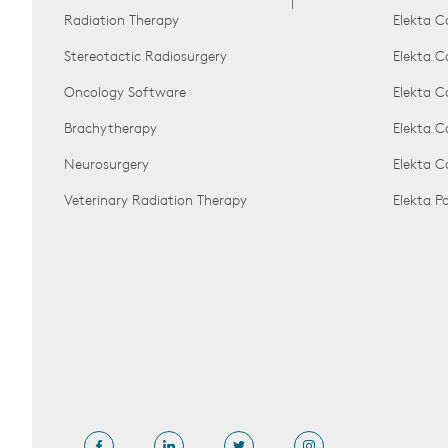
Radiation Therapy
Elekta C
Stereotactic Radiosurgery
Elekta C
Oncology Software
Elekta C
Brachytherapy
Elekta C
Neurosurgery
Elekta 
Veterinary Radiation Therapy
Elekta 