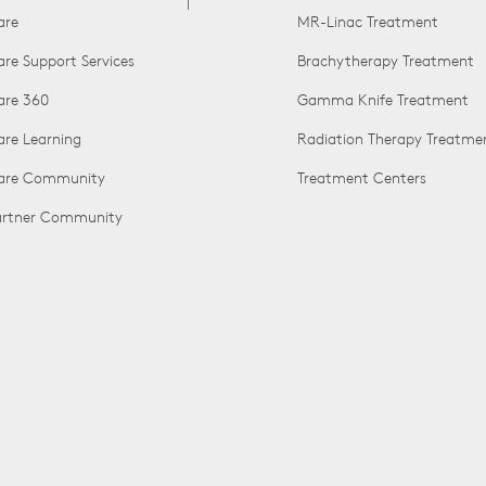
are
MR-Linac Treatment
are Support Services
Brachytherapy Treatment
are 360
Gamma Knife Treatment
are Learning
Radiation Therapy Treatme
Care Community
Treatment Centers
Partner Community