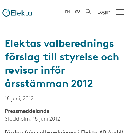
Login
EN
SV
Elektas valberednings
förslag till styrelse och
revisor inför
årsstämman 2012
18 juni, 2012
Press­meddelande
Stockholm, 18 juni 2012
Förslag från valberedningen i Elekta AB (publ)