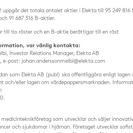
 uppgår det totala antalet aktier i Elekta till 95 249 816 
och 91 687 316 B-aktier.
 till tio röster och en B-aktie berättigar till en röst
formation, var vänlig kontakta:
bi, Investor Relations Manager, Elekta AB
, e-post:
johan.anderssonmelbi@elekta.com
dan som Elekta AB (publ) ska offentliggöra enligt lage
ent och/eller lagen om värdepappersmarknaden. Informa
n
30.
t medicinteknikföretag som utvecklar och säljer innovativ
ncer och sjukdomar i hjärnan. Företaget utvecklar sofist