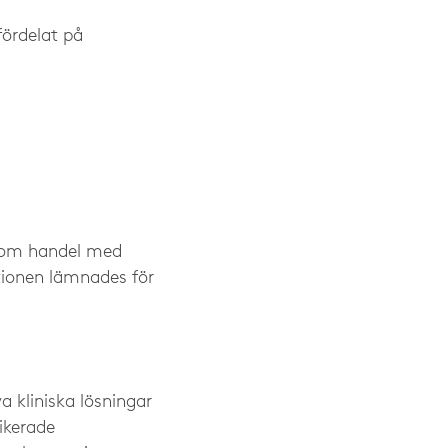
fördelat på
n om handel med
tionen lämnades för
a kliniska lösningar
ikerade