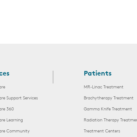
ces
Patients
are
MR-Linac Treatment
are Support Services
Brachytherapy Treatment
are 360
Gamma Knife Treatment
are Learning
Radiation Therapy Treatme
Care Community
Treatment Centers