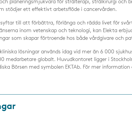
ch planeringsmjukvara för strålterapi, strålkirurgi och 
stödjer ett effektivt arbetsflöde i cancervården.
yftar till att förbättra, förlänga och rädda livet för svår
nserna inom vetenskap och teknologi, kan Elekta erbjud
ningar som skapar förtroende hos både vårdgivare och pat
kliniska lösningar används idag vid mer än 6 000 sjukhus
300 medarbetare globalt. Huvudkontoret ligger i Stockho
diska Börsen med symbolen EKTAb. För mer information 
ngar