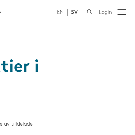
EN
SV
Login
y
ier i
 av tilldelade