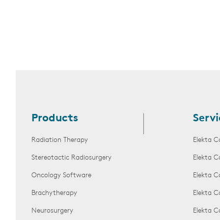
Products
Servi
Radiation Therapy
Elekta C
Stereotactic Radiosurgery
Elekta C
Oncology Software
Elekta C
Brachytherapy
Elekta C
Neurosurgery
Elekta 