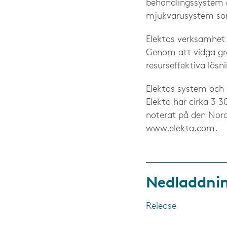
behandlingssystem o
mjukvarusystem som 
Elektas verksamhet s
Genom att vidga grä
resurseffektiva lös
Elektas system och 
Elekta har cirka 3 
noterat på den Nor
www.elekta.com.
Nedladdni
Release