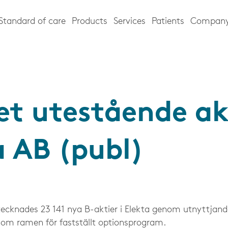
Standard of care
Products
Services
Patients
Compan
et utestående akt
a AB (publ)
ecknades 23 141 nya B-aktier i Elekta genom utnyttjande
nom ramen för fastställt optionsprogram.