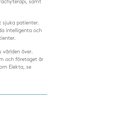
brachyterapi, samt
t sjuka patienter.
a intelligenta och
ienter.
 världen över.
lm och företaget är
om Elekta, se