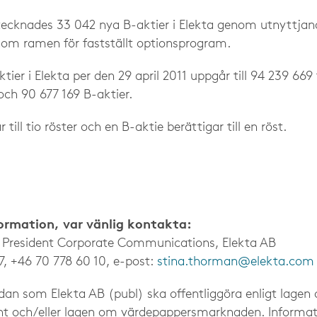
ecknades 33 042 nya B-aktier i Elekta genom utnyttjand
nom ramen för fastställt optionsprogram.
ktier i Elekta per den 29 april 2011 uppgår till 94 239 669
och 90 677 169 B-aktier.
 till tio röster och en B-aktie berättigar till en röst.
formation, var vänlig kontakta:
e President Corporate Communications, Elekta AB
7, +46 70 778 60 10, e-post:
stina.thorman@elekta.com
dan som Elekta AB (publ) ska offentliggöra enligt lage
ent och/eller lagen om värdepappersmarknaden. Informa