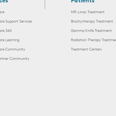
ces
Patients
are
MR-Linac Treatment
are Support Services
Brachytherapy Treatment
are 360
Gamma Knife Treatment
are Learning
Radiation Therapy Treatme
Care Community
Treatment Centers
Partner Community