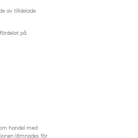
e av tilldelade
 fördelat på
n om handel med
tionen lämnades för