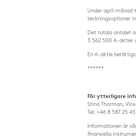
Under april månad t
teckningsoptioner i
Det totala antalet a
3 562 500 A-aktier 
En A-aktie berättigar
******
För ytterligare in
Stina Thorman, Vic
Tel: +46 8 587 25 43
Informationen är så
finansiella instrum