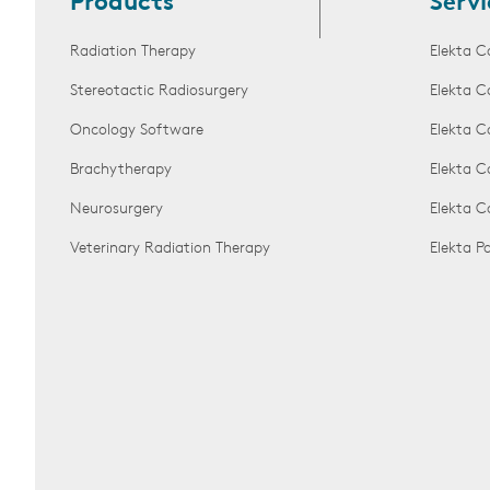
Products
Servi
Radiation Therapy
Elekta C
Stereotactic Radiosurgery
Elekta C
Oncology Software
Elekta C
Brachytherapy
Elekta C
Neurosurgery
Elekta 
Veterinary Radiation Therapy
Elekta 