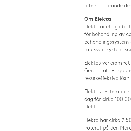
offentliggörande den
Om Elekta
Elekta är ett global
för behandling av ca
behandlingssystem o
mjukvarusystem som 
Elektas verksamhet s
Genom att vidga grä
resurseffektiva lös
Elektas system och 
dag får cirka 100 00
Elekta.
Elekta har cirka 2 
noterat på den Nor