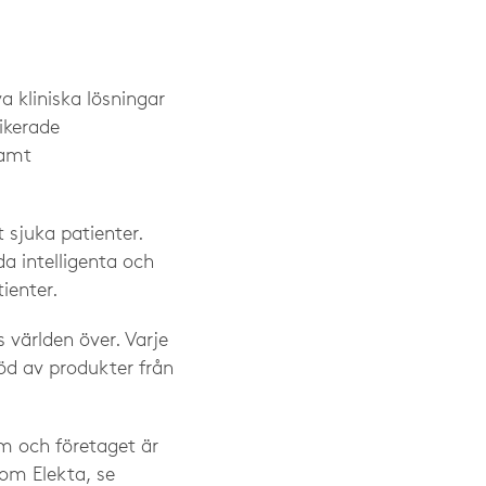
a kliniska lösningar
ikerade
samt
t sjuka patienter.
a intelligenta och
ienter.
 världen över. Varje
öd av produkter från
lm och företaget är
om Elekta, se