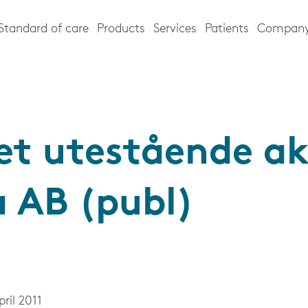
Standard of care
Products
Services
Patients
Compan
et utestående akt
a AB (publ)
e
ril 2011