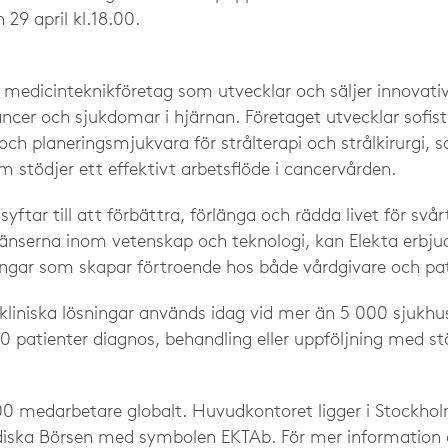
 29 april kl.18.00.
t medicinteknikföretag som utvecklar och säljer innovativ
ncer och sjukdomar i hjärnan. Företaget utvecklar sofist
ch planeringsmjukvara för strålterapi och strålkirurgi, 
stödjer ett effektivt arbetsflöde i cancervården.
yftar till att förbättra, förlänga och rädda livet för svår
nserna inom vetenskap och teknologi, kan Elekta erbjud
ningar som skapar förtroende hos både vårdgivare och pat
kliniska lösningar används idag vid mer än 5 000 sjukhus
0 patienter diagnos, behandling eller uppföljning med st
500 medarbetare globalt. Huvudkontoret ligger i Stockho
diska Börsen med symbolen EKTAb. För mer information 