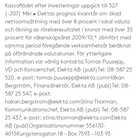
Kassaflödet efter investeringar uppgick till 527
(-207) Mkr.• Elektas prognos kvarstår om ökad
nettoomsättning med över 8 procent i lokal valuta
och ökning av rörelseresultatet i kronor med över 35
procent för räkenskapsåret 2009/10.* Jämfört med
samma period föregående verksamhetsår beräknat
på oförändrade valutakurser. För ytterligare
information var vänlig kontakta:Tomas Puusepp,
VD och Koncernchef, Elekta AB (publ)Tel: 08-587 25
520, e-post:
tomas.puusepp@elekta.comH
åkan
Bergström, Finansdirektör, Elekta AB (publ)Tel: 08-
587 25 547, e-post:
hakan.bergstrom@elekta.comStina
Thorman,
Kommunikationschef, Elekta AB (publ) Tel: 08-587
25 437, e-post:
stina.thorman@elekta.comElekta
AB (publ)Organisationsnummer 556170-
4015Kungstensgatan 18 – Box 7593 – 103 93