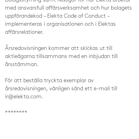
Bolagsstyrning samt redogör för hur Elekta arbetar
med ansvarsfull affärsverksamhet och hur bolagets
uppförandekod – Elekta Code of Conduct –
implementeras i organisationen och i Elektas
affärsrelationer.
Årsredovisningen kommer att skickas ut till
aktieägarna tillsammans med en inbjudan till
årsstämman.
För att beställa tryckta exemplar av
årsredovisningen, vänligen sänd ett e-mail till
ir@elekta.com
.
********