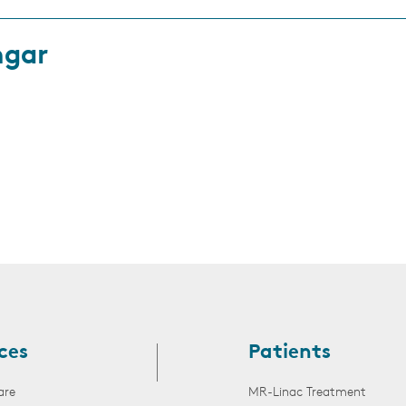
ngar
ces
Patients
are
MR-Linac Treatment