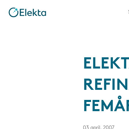
ELEK
REFIN
FEMÅ
03 april, 2007