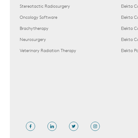
Stereotactic Radiosurgery
Elekta C
Oncology Software
Elekta C
Brachytherapy
Elekta C
Neurosurgery
Elekta 
Veterinary Radiation Therapy
Elekta 