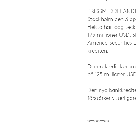
PRESS­MEDDELAND
Stockholm den 3 apr
Elekta har idag teck
175 millioner USD.
America Securities 
krediten.
Denna kredit kommer
på 125 millioner U
Den nya bankkredite
förstärker ytterligar
********