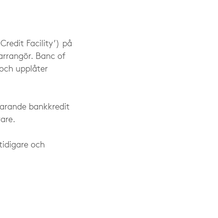
Credit Facility’) på
rrangör. Banc of
och upplåter
varande bankkredit
are.
tidigare och