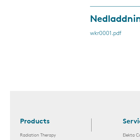
Nedladdni
wkr0001.pdf
Products
Servi
Radiation Therapy
Elekta C