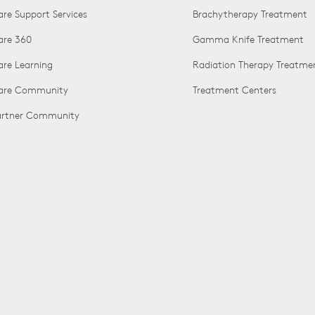
are Support Services
Brachytherapy Treatment
are 360
Gamma Knife Treatment
are Learning
Radiation Therapy Treatme
Care Community
Treatment Centers
Partner Community