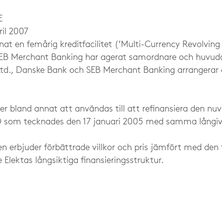
E
il 2007
nat en femårig kreditfacilitet (’Multi-Currency Revolving 
 SEB Merchant Banking har agerat samordnare och huvuda
Ltd., Danske Bank och SEB Merchant Banking arrangerar 
 bland annat att användas till att refinansiera den nu
SD som tecknades den 17 januari 2005 med samma långiv
n erbjuder förbättrade villkor och pris jämfört med den 
e Elektas långsiktiga finansieringsstruktur.