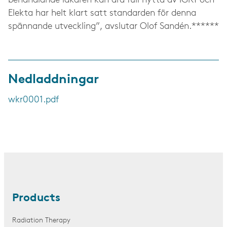
behandlande läkaren kan dra full nytta av IGRT och
Elekta har helt klart satt standarden för denna
spännande utveckling”, avslutar Olof Sandén.******
Nedladdningar
wkr0001.pdf
Products
Radiation Therapy