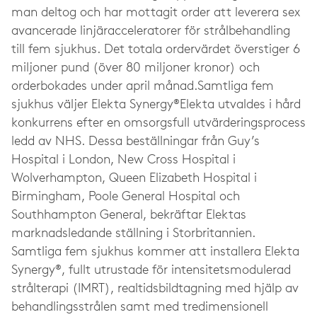
man deltog och har mottagit order att leverera sex
avancerade linjäracceleratorer för strålbehandling
till fem sjukhus. Det totala ordervärdet överstiger 6
miljoner pund (över 80 miljoner kronor) och
orderbokades under april månad.Samtliga fem
sjukhus väljer Elekta Synergy®Elekta utvaldes i hård
konkurrens efter en omsorgsfull utvärderingsprocess
ledd av NHS. Dessa beställningar från Guy’s
Hospital i London, New Cross Hospital i
Wolverhampton, Queen Elizabeth Hospital i
Birmingham, Poole General Hospital och
Southhampton General, bekräftar Elektas
marknadsledande ställning i Storbritannien.
Samtliga fem sjukhus kommer att installera Elekta
Synergy®, fullt utrustade för intensitetsmodulerad
strålterapi (IMRT), realtidsbildtagning med hjälp av
behandlingsstrålen samt med tredimensionell