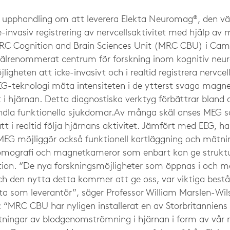
n upphandling om att leverera Elekta Neuromag®, den vä
e-invasiv registrering av nervcellsaktivitet med hjälp av
RC Cognition and Brain Sciences Unit (MRC CBU) i Cam
 välrenommerat centrum för forskning inom kognitiv neu
gheten att icke-invasivt och i realtid registrera nervce
G-teknologi mäta intensiteten i de ytterst svaga magne
et i hjärnan. Detta diagnostiska verktyg förbättrar bland
andla funktionella sjukdomar.Av många skäl anses MEG
tt i realtid följa hjärnans aktivitet. Jämfört med EEG,
MEG möjliggör också funktionell kartläggning och mätning i
tomografi och magnetkameror som enbart kan ge struktu
ion. “De nya forskningsmöjligheter som öppnas i och me
 den nytta detta kommer att ge oss, var viktiga bestån
ekta som leverantör”, säger Professor William Marslen-Wi
 “MRC CBU har nyligen installerat en av Storbritannien
tningar av blodgenomströmning i hjärnan i form av vår n