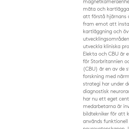
magnetkameraenhet.
mäta och kartlägga h
att förstå hjärnans 
fram emot att inst
kartläggning och öv
utvecklingsområdena
utveckla kliniska pr
Elekta och CBU är et
för Storbritannien o
(CBU) är en av de st
forskning med närm
strategi har under 
diagnostisk neurorad
har nu ett eget cen
medarbetarna är invo
bildtekniker för att
används funktionel