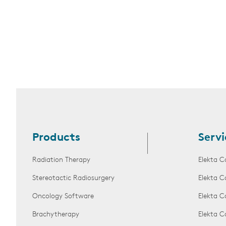
Products
Servi
Radiation Therapy
Elekta C
Stereotactic Radiosurgery
Elekta C
Oncology Software
Elekta C
Brachytherapy
Elekta C