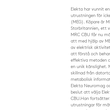
Elekta har vunnit e
utrustningen för ick
(MEG). Köpare är M
Storbritannien, ett
MRC CBU får nu möjli
att med hjälp av ME
av elektrisk aktivit
att förstå och beh
effektiva metoden a
en unik känslighet. 
skillnad från dator
metabolisk informat
Elekta Neuromag och
beslut att välja El
CBU.Han fortsätter:
utrustningar för mä