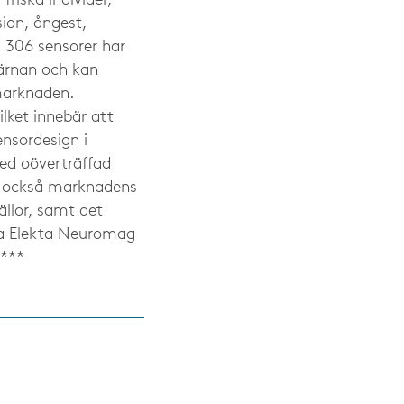
friska individer,
ion, ångest,
306 sensorer har
järnan och kan
marknaden.
lket innebär att
nsordesign i
ed oöverträffad
ar också marknadens
ällor, samt det
tta Elekta Neuromag
****