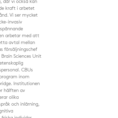
 där vi också kan
e kraft i arbetet
tånd. Vi ser mycket
ke-invasiv
t spännande
en arbetar med att
etta avtal mellan
as försäljningschef
 Brain Sciences Unit
etenskaplig
spersonal. CBUs
t program inom
idge. Institutionen
r hälften av
rar olika
pråk och inlärning,
nitiva