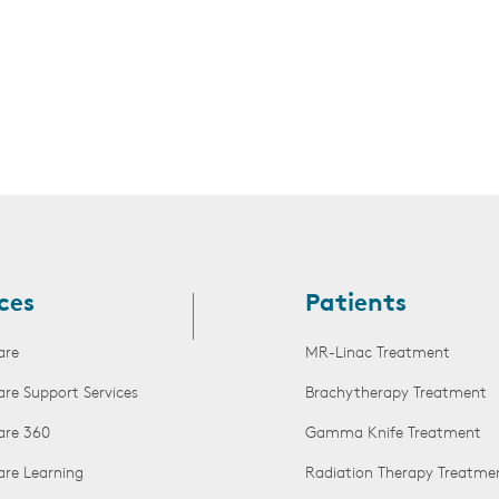
ces
Patients
are
MR-Linac Treatment
are Support Services
Brachytherapy Treatment
are 360
Gamma Knife Treatment
are Learning
Radiation Therapy Treatme