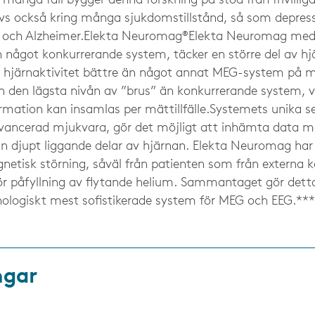
många fall bygger denna forskning på stöd från frivilliga 
vs också kring många sjukdomstillstånd, så som depress­
 och Alzheimer.Elekta Neuromag®Elekta Neuromag med 
n något konkurrerande system, täcker en större del av h
 hjärnaktivitet bättre än något annat MEG-system på 
 den lägsta nivån av ”brus” än konkurrerande system, vi
mation kan insamlas per mättillfälle.Systemets unika se
ancerad mjukvara, gör det möjligt att inhämta data m
ån djupt liggande delar av hjärnan. Elekta Neuromag h
netisk störning, såväl från patienten som från externa k
 för påfyllning av flytande helium. Sammantaget gör de
nologiskt mest sofistikerade system för MEG och EEG.**
ngar