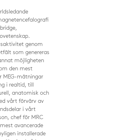
rldsledande
 magnetencefalografi
bridge,
rovetenskap.
llsaktivitet genom
tfält som genereras
 annat möjligheten
 som den mest
 har MEG-mätningar
 realtid, till
rell, anatomisk och
d vårt förvärv av
dsdelar i vårt
lson, chef för MRC
s mest avancerade
yligen installerade