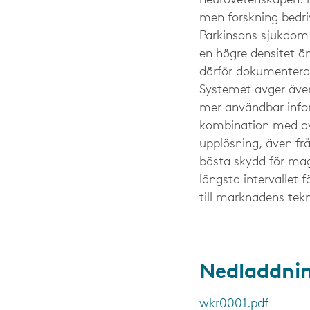
neurovetenskapen. I 
men forskning bedri
Parkinsons sjukdom
en högre densitet ä
därför dokumentera
Systemet avger även
mer användbar infor
kombination med av
upplösning, även fr
bästa skydd för mag
längsta intervallet
till marknadens tek
Nedladdni
wkr0001.pdf