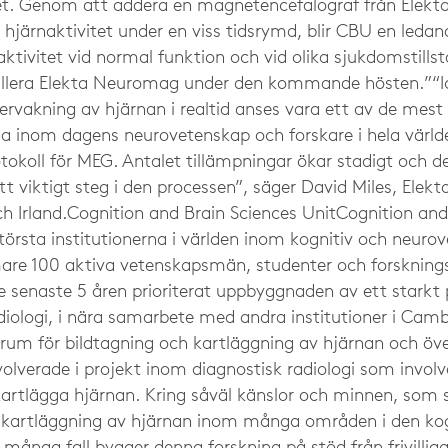
 Genom att addera en magnetencefalograf från Elekta,
järnaktivitet under en viss tidsrymd, blir CBU en ledand
aktivitet vid normal funktion och vid olika sjukdomstills
allera Elekta Neuromag under den kommande hösten.”“Ic
ervakning av hjärnan i realtid anses vara ett av de mes
 inom dagens neurovetenskap och forskare i hela värld
otokoll för MEG. Antalet tillämpningar ökar stadigt och d
t viktigt steg i den processen”, säger David Miles, Elekt
ch Irland.Cognition and Brain Sciences UnitCognition and
örsta institutionerna i världen inom kognitiv och neurov
are 100 aktiva vetenskapsmän, studenter och forskning
de senaste 5 åren prioriterat uppbyggnaden av ett stark
iologi, i nära samarbete med andra institutioner i Cambr
trum för bildtagning och kartläggning av hjärnan och öve
lverade i projekt inom diagnostisk radiologi som involve
 kartlägga hjärnan. Kring såväl känslor och minnen, som s
l kartläggning av hjärnan inom många områden i den kog