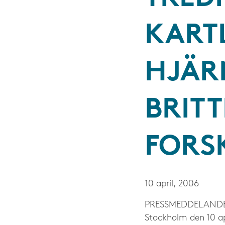
KART
HJÄR
BRITT
FORS
10 april, 2006
PRESS­MEDDELAND
Stockholm den 10 ap