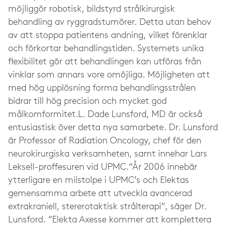
möjliggör robotisk, bildstyrd strålkirurgisk
behandling av ryggradstumörer. Detta utan behov
av att stoppa patientens andning, vilket förenklar
och förkortar behandlingstiden. Systemets unika
flexibilitet gör att behandlingen kan utföras från
vinklar som annars vore omöjliga. Möjligheten att
med hög upplösning forma behandlingsstrålen
bidrar till hög precision och mycket god
målkomformitet.L. Dade Lunsford, MD är också
entusiastisk över detta nya samarbete. Dr. Lunsford
är Professor of Radiation Oncology, chef för den
neurokirurgiska verksamheten, samt innehar Lars
Leksell-proffesuren vid UPMC.“År 2006 innebär
ytterligare en milstolpe i UPMC’s och Elektas
gemensamma arbete att utveckla avancerad
extrakraniell, stererotaktisk strålterapi”, säger Dr.
Lunsford. ”Elekta Axesse kommer att komplettera