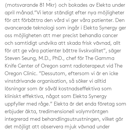
(motsvarande 81 Mkr) och bokades av Elekta under
april månad.”Vi letar ständigt efter nya möjligheter
för att förbättra den vård vi ger våra patienter. Den
avancerade teknologi som ingår i Elekta Synergy ger
oss möjligheten att mer precist behandla cancer
och samtidigt undvika att skada frisk vävnad, allt
för att ge våra patienter bättre livskvalitet”, säger
Steven Seung, M.D., PhD., chef för The Gamma
Knife Center of Oregon samt radioterapeut vid The
Oregon Clinic. ”Dessutom, eftersom vi är en icke
vinstdrivande organisation, så söker vi alltid
lösningar som är såväl kostnadseffektiva som
kliniskt effektiva, något som Elekta Synergy
uppfyller med råge.” Elekta är det enda företag som
erbjuder äkta, tredimensionell volymröntgen
integrerad med behandlingsutrustningen, vilket gör
det möjligt att observera mjuk vävnad under