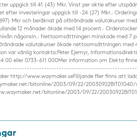
ter uppgick till 41 (43) Mkr. Vinst per aktie efter utspädn
det efter investeringar uppgick till -24 (27) Mkr.· Order
 (697) Mkr och beräknat på oförändrade valutakurser med
ullande 12 månader ökade med 14 procent.· Orderstocke
 nivån någonsin.· Nettoomsättningen minskade med 7 pro
förändrade valutakurser ökade nettoomsättningen med 4
ion var vänlig kontakta:Peter Ejemyr, Informationsdirekt
54 00 eller 0733-611 000Mer information om Elekta finne
------------------------------------------------------
er http://www.waymaker.seFöljande filer finns att lad
ymaker.net/bitonline/2003/09/22/20030922BIT01040/
ww.waymaker.net/bitonline/2003/09/22/20030922BIT0
ngar