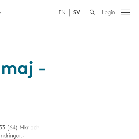
EN
SV
Login
y
 maj -
 53 (64) Mkr och
ndringar.·