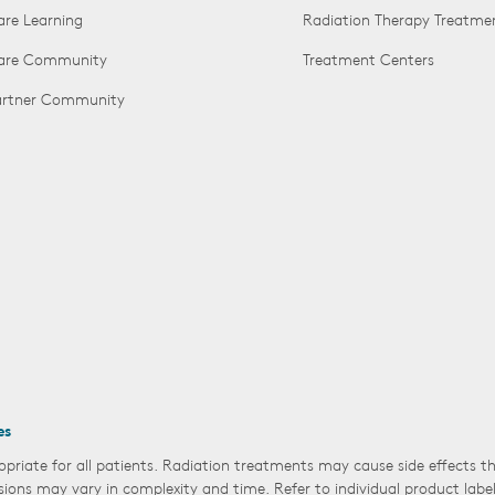
are Learning
Radiation Therapy Treatme
Care Community
Treatment Centers
Partner Community
es
opriate for all patients. Radiation treatments may cause side effects 
sions may vary in complexity and time. Refer to individual product labe