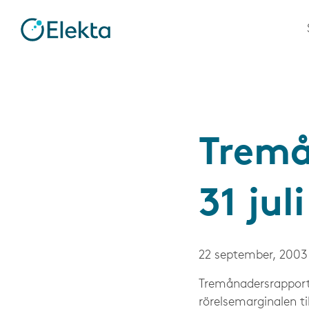
Tremå
31 jul
22 september, 2003
Tremånadersrapport 
rörelsemarginalen ti