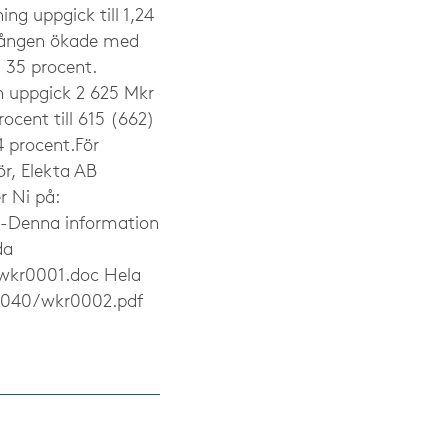
ing uppgick till 1,24
ingången ökade med
 35 procent.
n uppgick 2 625 Mkr
cent till 615 (662)
 procent.För
ör, Elekta AB
r Ni på:
--Denna information
da
wkr0001.doc Hela
1040/wkr0002.pdf