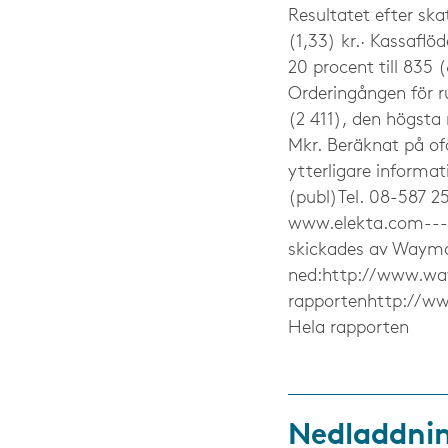
Resultatet efter skat
(1,33) kr.· Kassaflö
20 procent till 835
Orderingången för r
(2 411), den högsta
Mkr. Beräknat på o
ytterligare informat
(publ)Tel. 08-587 2
www.elekta.com----
skickades av Waymak
ned:http://www.wa
rapportenhttp://w
Hela rapporten
Nedladdni