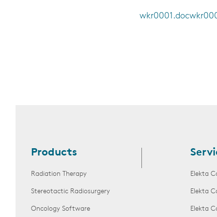
wkr0001.doc
wkr000
Products
Servi
Radiation Therapy
Elekta C
Stereotactic Radiosurgery
Elekta C
Oncology Software
Elekta C