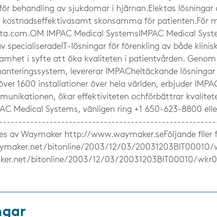
 för behandling av sjukdomar i hjärnan.Elektas lösningar 
 kostnadseffektivasamt skonsamma för patienten.För 
kta.com.OM IMPAC Medical SystemsIMPAC Medical System
v specialiseradeIT-lösningar för förenkling av både klinis
samhet i syfte att öka kvaliteten i patientvården. Geno
anteringssystem, levererar IMPACheltäckande lösningar 
över 1600 installationer över hela världen, erbjuder IMPA
unikationen, ökar effektiviteten ochförbättrar kvalitet
C Medical Systems, vänligen ring +1 650-623-8800 elle
-----------------------------------------------------
es av Waymaker http://www.waymaker.seFöljande filer f
ymaker.net/bitonline/2003/12/03/20031203BIT00010/
er.net/bitonline/2003/12/03/20031203BIT00010/wkr0
ngar