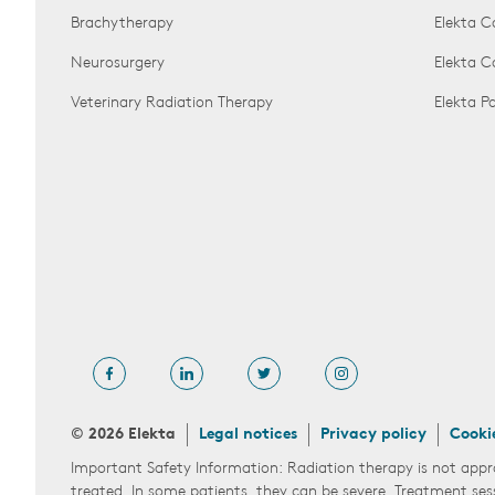
Brachytherapy
Elekta C
Neurosurgery
Elekta 
Veterinary Radiation Therapy
Elekta 
© 2026 Elekta
Legal notices
Privacy policy
Cooki
Important Safety Information: Radiation therapy is not appr
treated. In some patients, they can be severe. Treatment ses