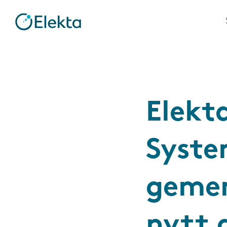
Elekt
Syste
gemen
nytt 