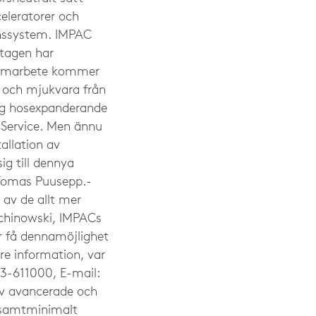
eleratorer och
onssystem. IMPAC
etagen har
samarbete kommer
g och mjukvara från
ning hosexpanderande
 Service. Men ännu
allation av
ig till dennya
 Tomas Puusepp.-
av de allt mer
achinowski, IMPACs
r få dennamöjlighet
re information, var
33-611000, E-mail:
av avancerade och
r samtminimalt