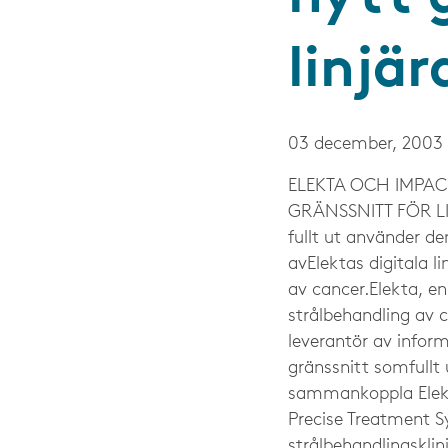
linjär
03 december, 2003
ELEKTA OCH IMPAC
GRÄNSSNITT FÖR LI
fullt ut använder 
avElektas digitala 
av cancer.Elekta, e
strålbehandling av
leverantör av infor
gränssnitt somfull
sammankoppla Elekta
Precise Treatment 
strålbehandlingsklin