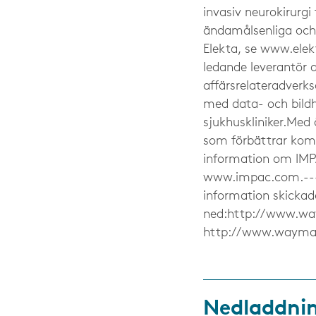
invasiv neurokirurgi
ändamålsenliga och
Elekta, se www.ele
ledande leverantör a
affärsrelateradverk
med data- och bildh
sjukhuskliniker.Med 
som förbättrar komm
information om IMPA
www.impac.com.----
information skickad
ned:http://www.wa
http://www.waymak
Nedladdni