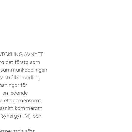
VECKLING AVNYTT
 det första som
ta sammankopplingen
av strålbehandling
ösningar för
 en ledande
kla ett gemensamt
nssnitt kommeratt
a Synergy(TM) och
rsneutralt sätt