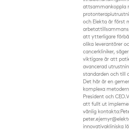
attsammankoppla nä
protonterapiutrustn
och Elekta är först
arbetattillsamman
att ytterligare för
olika leverantörer o
cancerkliniker, säg
viktigare är att pa
avancerad utrustning
standarden och till
Det här är en gemen
komplexa metoderna 
President och CEO.
att fullt ut implem
vänlig kontakta:Pete
peter.ejemyr@ele
innovativakliniska 