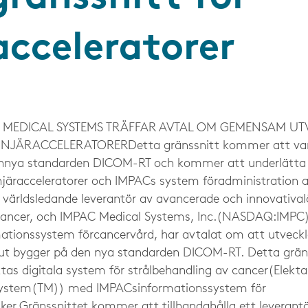
acceleratorer
 MEDICAL SYSTEMS TRÄFFAR AVTAL OM GEMENSAM UT
NJÄRACCELERATORERDetta gränssnitt kommer att vara
dennya standarden DICOM-RT och kommer att underlät
linjäracceleratorer och IMPACs system föradministration 
n världsledande leverantör av avancerade och innovatival
 cancer, och IMPAC Medical Systems, Inc.(NASDAQ:IMPC)
mationssystem förcancervård, har avtalat om att utvec
t ut bygger på den nya standarden DICOM-RT. Detta grä
s digitala system för strålbehandling av cancer(Elekt
System(TM)) med IMPACsinformationssystem för
iker.Gränssnittet kommer att tillhandahålla ett leverantö