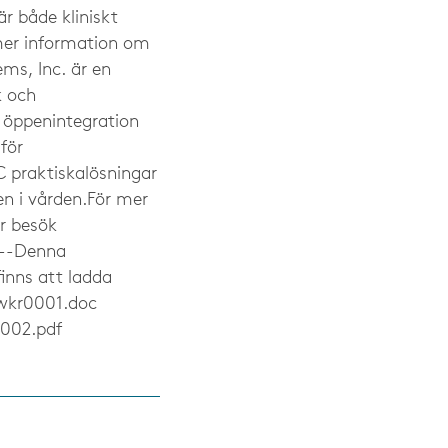
är både kliniskt
mer information om
s, Inc. är en
k och
m öppenintegration
för
C praktiskalösningar
en i vården.För mer
r besök
---Denna
inns att ladda
wkr0001.doc
002.pdf