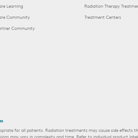
are Learning
Radiation Therapy Treatme
Care Community
Treatment Centers
Partner Community
es
opriate for all patients. Radiation treatments may cause side effects 
sions may vary in complexity and time. Refer to individual product labe