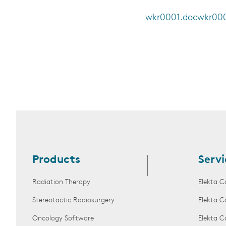
wkr0001.doc
wkr000
Products
Servi
Radiation Therapy
Elekta C
Stereotactic Radiosurgery
Elekta C
Oncology Software
Elekta C