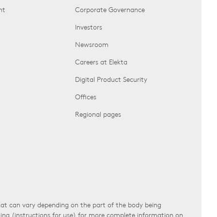
nt
Corporate Governance
Investors
Newsroom
Careers at Elekta
Digital Product Security
Offices
Regional pages
that can vary depending on the part of the body being
ling (instructions for use) for more complete information on