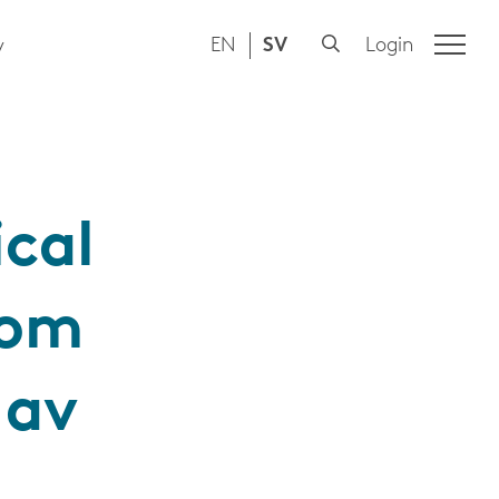
EN
SV
Login
y
cal
 om
 av