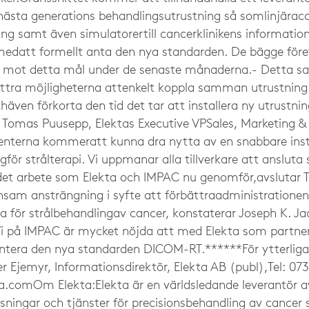
sta generations behandlingsutrustning så somlinjäracc
ing samt även simulatorertill cancerklinikens informati
 medatt formellt anta den nya standarden. De bägge för
s mot detta mål under de senaste månaderna.- Detta 
bättra möjligheterna attenkelt koppla samman utrustnin
chäven förkorta den tid det tar att installera ny utrust
er Tomas Puusepp, Elektas Executive VPSales, Marketing &
tienterna kommeratt kunna dra nytta av en snabbare inst
för strålterapi. Vi uppmanar alla tillverkare att ansluta s
 det arbete som Elekta och IMPAC nu genomför,avslutar
sam ansträngning i syfte att förbättraadministrationen 
för strålbehandlingav cancer, konstaterar Joseph K. J
Vi på IMPAC är mycket nöjda att med Elekta som partne
entera den nya standarden DICOM-RT.******För ytterliga
r Ejemyr, Informationsdirektör, Elekta AB (publ),Tel: 07
kta.comOm
Elekta:Elekta är en världsledande leverantör 
lösningar och tjänster för precisionsbehandling av cance